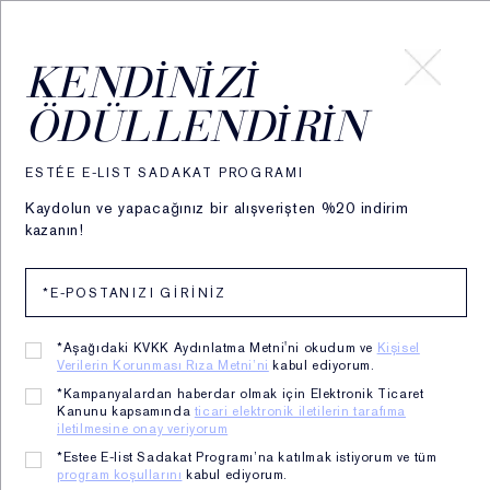
HESABIM
KENDINIZI
ÖDÜLLENDIRIN
ESTÉE E-LIST SADAKAT PROGRAMI
Kaydolun ve yapacağınız bir alışverişten %20 indirim
kazanın!
*Aşağıdaki KVKK Aydınlatma Metni'ni okudum ve
Kişisel
Verilerin Korunması Rıza Metni’ni
kabul ediyorum.
*Kampanyalardan haberdar olmak için Elektronik Ticaret
Kanunu kapsamında
ticari elektronik iletilerin tarafıma
iletilmesine onay veriyorum
Estee Lauder Favorileri
*Estee E-list Sadakat Programı’na katılmak istiyorum ve tüm
program koşullarını
kabul ediyorum.