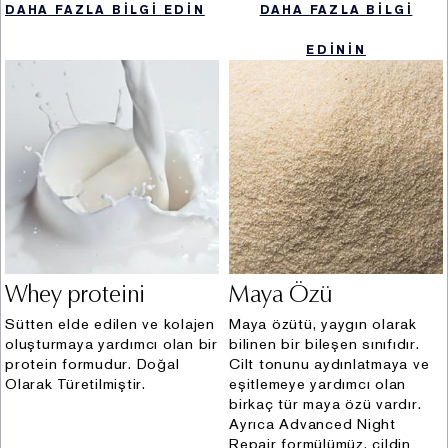
tarafından belirlenecek olan tarifedeki ücret alınabilir.
DAHA FAZLA BİLGİ EDİN
DAHA FAZLA BİLGİ
Başvurulara verilecek cevapların 10 (on) sayfayı
aşması halinde, her sayfa için 1,00 (bir) TL işlem ücreti
EDİNİN
alınacaktır. Cevabın CD, flash bellek gibi kayıt
ortamında verilmesinin istenmesi halinde, istenen kayıt
ortamının maliyetine göre ücret talep edilecektir.
Veri Sorumlusu : Elca Kozmetik Limited Şirketi
Posta adresi : Esentepe Mahallesi, Büyükdere
Caddesi, Dış Kapı No: 185 Kanyon Ofis Bloğu Kat: 15
İç Kapı No: 376 Şişli/İstanbul
E- posta adresi : kvkkiletisim@tr.estee.com
Whey proteini
Maya Özü
Sütten elde edilen ve kolajen
Maya özütü, yaygın olarak
oluşturmaya yardımcı olan bir
bilinen bir bileşen sınıfıdır.
protein formudur. Doğal
Cilt tonunu aydınlatmaya ve
Olarak Türetilmiştir.
eşitlemeye yardımcı olan
birkaç tür maya özü vardır.
Ayrıca Advanced Night
Repair formülümüz, cildin