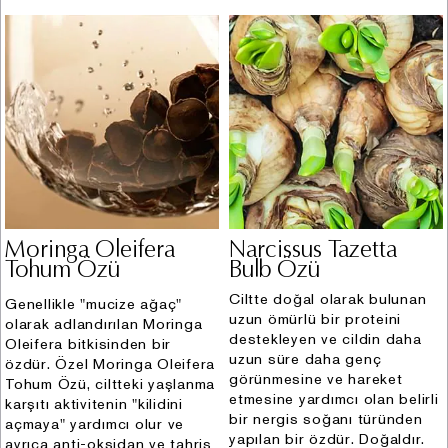
faaliyetlerinin yürütülmesi, online danışmanlık
taleplerinin yerine getirilmesi gibi süreçlerin
yürütülmesi (kimlik, iletişim, müşteri işlem, işlem
güvenliği, kozmetik ürün kullanım bilgisi, mesleki
deneyim, sosyal medya hesap bilgisi, görsel ve işitsel
kayıtlar) (Hukuki sebep: açık rıza, sözleşmenin ifası,
meşru menfaat)
xv. Mal satış sonrası destek hizmetlerinin yürütülmesi
kapsamında memnun kalınmayan ve iade edilmiş
ürünlere ilişkin süreçlerin yürütülmesi (kimlik, iletişim,
Moringa Oleifera
Narcissus Tazetta
müşteri işlem, işlem güvenliği, kozmetik ürün kullanım
Tohum Özü
Bulb Özü
bilgisi, finans, sosyal medya hesap bilgisi) (Hukuki
Ciltte doğal olarak bulunan
sebep: sözleşmenin ifası, hukuk yükümlülüklerimizin
Genellikle "mucize ağaç"
uzun ömürlü bir proteini
olarak adlandırılan Moringa
yerine getirilmesi, bir hakkın tesisi, kullanılması ve
destekleyen ve cildin daha
Oleifera bitkisinden bir
korunması, ilgili kişi tarafından alenileştirilmiş olması)
uzun süre daha genç
özdür. Özel Moringa Oleifera
xvi. Ürün pazarlama süreçlerinin yürütülmesi
görünmesine ve hareket
Tohum Özü, ciltteki yaşlanma
kapsamında saç kamerası aracılığıyla müşterilere saç
etmesine yardımcı olan belirli
karşıtı aktivitenin "kilidini
bir nergis soğanı türünden
ve saç derisi konsültasyonu yaparak ürün reçetesi
açmaya" yardımcı olur ve
yapılan bir özdür. Doğaldır.
ayrıca anti-oksidan ve tahriş
yazılması (kimlik, iletişim, kozmetik ürün kullanımı)