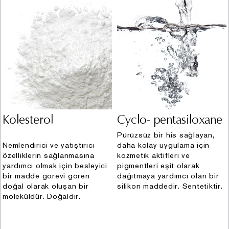
Kişisel Verileriniz aşağıdaki amaçlar dahilinde açık
rızanıza binaen veya KVKK kapsamında hukuken izin
verilen diğer hallerde Şirket tarafından işlenmektedir:
i. Faaliyetlerin mevzuata uygun yürütülmesi kapsamında
müşterilere satış işlemi sonrası fatura kesilmesi,
vergisel ve diğer kanuni yükümlülüklerin yerine
getirilmesi (kimlik, iletişim, müşteri işlem, hukuki işlem
bilgisi) (Hukuki sebep: kanunlarda açıkça öngörülmesi,
Kolesterol
Cyclo- pentasiloxane
sözleşmenin ifası, bir hakkın tesisi, kullanılması ve
korunması için veri işlemenin zorunlu olması)
Pürüzsüz bir his sağlayan,
Nemlendirici ve yatıştırıcı
daha kolay uygulama için
ii. Perakende satış ve şüpheli işlem kontrolü
özelliklerin sağlanmasına
kozmetik aktifleri ve
kapsamında finans ve muhasebe işlemlerinin
yardımcı olmak için besleyici
pigmentleri eşit olarak
yürütülmesi (kimlik, iletişim, müşteri işlem, finans bilgisi)
bir madde görevi gören
dağıtmaya yardımcı olan bir
(Hukuki sebep: meşru menfaat)
doğal olarak oluşan bir
silikon maddedir. Sentetiktir.
iii. Ürünlere bağlılık süreçlerinin yürütülmesi
moleküldür. Doğaldır.
kapsamında müşterilere sadakat programı
çerçevesinde çeşitli avantajlar ve sadakat kartı