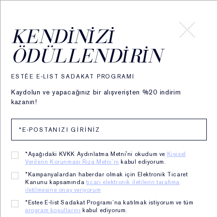
HESABIM
KENDINIZI
ÖDÜLLENDIRIN
İçerik Sözlüğü
ESTÉE E-LIST SADAKAT PROGRAMI
Kaydolun ve yapacağınız bir alışverişten %20 indirim
kazanın!
*Aşağıdaki KVKK Aydınlatma Metni'ni okudum ve
Kişisel
Verilerin Korunması Rıza Metni’ni
kabul ediyorum.
Sevdiğiniz Estée Lauder formüllerinin ardındaki bu güçlü
*Kampanyalardan haberdar olmak için Elektronik Ticaret
bileşenler hakkında daha fazlasını keşfetmeye ne dersiniz?
Kanunu kapsamında
ticari elektronik iletilerin tarafıma
iletilmesine onay veriyorum
*Estee E-list Sadakat Programı’na katılmak istiyorum ve tüm
Filtrele:
ALL
A-C
D-G
H-M
N-R
S-Z
program koşullarını
kabul ediyorum.