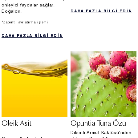
önleyici faydalar sağlar.
(Hukuki sebep: açık rıza)
Doğaldır.
DAHA FAZLA BİLGİ EDİN
xvii. Reklam süreçlerinin yürütülmesi kapsamında ürün
gönderimlerinin sağlanması (kimlik, iletişim, sosyal
*patentli ayrıştırma işlemi
medya hesap bilgisi) (Hukuki sebep: açık rıza)
xviii. Reklam süreçlerinin yürütülmesi kapsamında
DAHA FAZLA BİLGİ EDİN
sosyal medya platformu üzerinden yapılan yarışmaları
kazanan katılımcılara ürün gönderimi yapılabilmesi
(kimlik, iletişim, sosyal medya hesap bilgisi) (Hukuki
sebep: açık rıza)
xix. Müşteri ilişkileri yönetimi süreçlerinin yürütülmesi ve
bu kapsamda müşterilerin talep/şikayetlerinin takibinin
sağlanması (kimlik, iletişim, pazarlama, kozmetik ürün
kullanım bilgisi, işlem güvenliği, finans, mesleki
deneyim, müşteri işlem ve sosyal medya hesap bilgisi,
müşteri hobileri bilgisi) (Hukuki sebep: sözleşmenin
ifası, hukuk yükümlülüklerimizin yerine getirilmesi, bir
Oleik Asit
Opuntia Tuna Özü
hakkın tesisi, kullanılması ve korunması, ilgili kişi
tarafından alenileştirilmiş olması)
Dikenli Armut Kaktüsü'nden