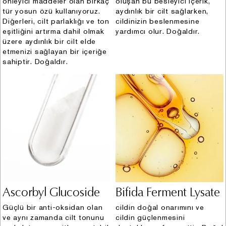
önleyici maddeler olan birkaç
oluşan bu besleyici içerik,
tür yosun özü kullanıyoruz.
aydınlık bir cilt sağlarken,
i. Mağaza ziyaretleriniz esnasında yapmış olduğunuz
Diğerleri, cilt parlaklığı ve ton
cildinizin beslenmesine
alışverişler neticesinde kasalardan sözlü veya yazılı
eşitliğini artırma dahil olmak
yardımcı olur. Doğaldır.
olarak,
üzere aydınlık bir cilt elde
ii. Şirkete ait internet siteleri üzerinden gerçekleştirmiş
etmenizi sağlayan bir içeriğe
sahiptir. Doğaldır.
olduğunuz ziyaretler, üyelik, kayıt ve alışverişler
vasıtasıyla,
iii. Şirket uzmanının çalıştığı anlaşmalı satış
noktalarında yapılan satışlar, buralarda bulunan Şirket
çalışanları ve doldurulan bilgi formları vasıtasıyla,
iv. Sephora, Boyner, Sevil mağazaları ve çeşitli
parfümerilerin içerisinde yer alan Şirket’e ait
kiosklardan sözlü veya yazılı olarak,
v. Müşterilerin tüm satış kanalları veya sosyal medya ve
şikâyet platformları üzerinden, global ya da Müşteri
İletişim Merkezi’ne yapmış oldukları sözlü ve yazılı
Ascorbyl Glucoside
Bifida Ferment Lysate
şikayetler vasıtasıyla,
vi. Müşterilerin mağaza ziyaretleri esnasında doldurulan
Güçlü bir anti-oksidan olan
cildin doğal onarımını ve
ve aynı zamanda cilt tonunu
cildin güçlenmesini
müşteri kartları, müşteri ilişkileri yönetim programları