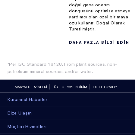
doğal gece onarım
döngüsünü optimize etmeye
yardımcı olan özel bir maya
özü kullanır. Doğal Olarak
Türetilmiştir.
DAHA FAZLA BİLGİ EDİN
*Per ISO Standard 16128. From plant sources, non-
petroleum mineral sources, and/or water.
MAKYAJ SERVİSLERİ
ÜYE OL %20 İNDİRİM
ESTÉE LOYALTY
Kurumsal Haberler
Bize Ulaşın
Müşteri Hizmetleri