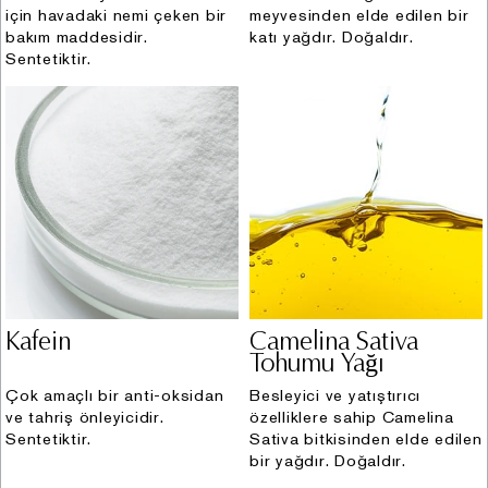
olması,
için havadaki nemi çeken bir
meyvesinden elde edilen bir
iv. Bir sözleşmenin kurulması veya ifasıyla ilgili olarak
bakım maddesidir.
katı yağdır. Doğaldır.
kişisel veri işlenmesi,
Sentetiktir.
v. Hukuki yükümlülüklerimizin yerine getirebilmesi için
zorunlu olması,
vi. İlgili kişinin kendisi tarafından alenileştirilmiş olması,
vii. Bir hakkın tesisi, kullanılması veya korunması için
veri işlemenin zorunlu olması, ve
viii. Sizlerin temel hak ve özgürlüklerine zarar vermemek
kaydıyla, meşru menfaatlerimiz için zorunlu olması.
3. Toplanan Kişisel Verileriniz
Sizlerden topladığımız Kişisel Veriler aşağıda Bölüm
Kafein
Camelina Sativa
Tohumu Yağı
4'te belirttiğimiz işleme amaçlarıyla orantılı olarak
işlediğimiz verilerinizdir.
Çok amaçlı bir anti-oksidan
Besleyici ve yatıştırıcı
ve tahriş önleyicidir.
özelliklere sahip Camelina
4. Kişisel Verilerin Hangi Amaçla
Sentetiktir.
Sativa bitkisinden elde edilen
bir yağdır. Doğaldır.
İşleneceği