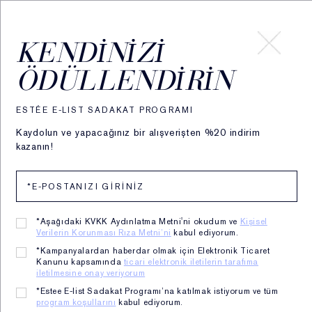
HESABIM
KENDINIZI
ÖDÜLLENDIRIN
ESTÉE E-LIST SADAKAT PROGRAMI
Kaydolun ve yapacağınız bir alışverişten %20 indirim
kazanın!
*Aşağıdaki KVKK Aydınlatma Metni'ni okudum ve
Kişisel
Verilerin Korunması Rıza Metni’ni
kabul ediyorum.
*Kampanyalardan haberdar olmak için Elektronik Ticaret
Anasayfa
Kanunu kapsamında
ticari elektronik iletilerin tarafıma
SPF İçeren Cilt Bakım
iletilmesine onay veriyorum
*Estee E-list Sadakat Programı’na katılmak istiyorum ve tüm
program koşullarını
kabul ediyorum.