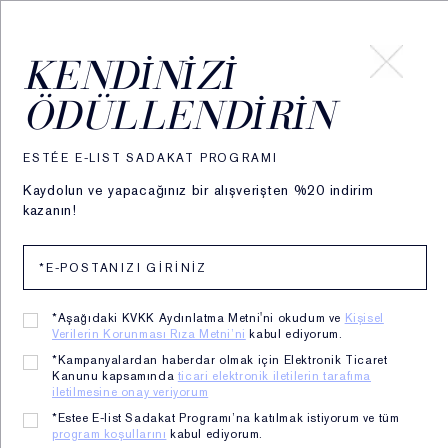
HESABIM
KENDINIZI
ÖDÜLLENDIRIN
ESTÉE E-LIST SADAKAT PROGRAMI
Kaydolun ve yapacağınız bir alışverişten %20 indirim
kazanın!
*Aşağıdaki KVKK Aydınlatma Metni'ni okudum ve
Kişisel
Verilerin Korunması Rıza Metni’ni
kabul ediyorum.
YENİ FUTURIST BLUSHMAKER DEWY CHEEK TINT
*Kampanyalardan haberdar olmak için Elektronik Ticaret
Bilimden doğan makyaj. Canlı bir cilt ışıltısı.
Kanunu kapsamında
ticari elektronik iletilerin tarafıma
Hafif, cilt dostu dokusu ciltle kusursuz şekilde bütünleşir.
iletilmesine onay veriyorum
Canlı renklerle taze ve doğal bir renk yansıması yaratır.
*Estee E-list Sadakat Programı’na katılmak istiyorum ve tüm
program koşullarını
kabul ediyorum.