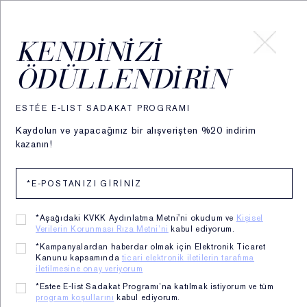
HESABIM
KENDINIZI
ÖDÜLLENDIRIN
Ana Sayfa
Makyaj
Aksesuarlar
ESTÉE E-LIST SADAKAT PROGRAMI
Fırçalar
Kaydolun ve yapacağınız bir alışverişten %20 indirim
kazanın!
*Aşağıdaki KVKK Aydınlatma Metni'ni okudum ve
Kişisel
Verilerin Korunması Rıza Metni’ni
kabul ediyorum.
*Kampanyalardan haberdar olmak için Elektronik Ticaret
Kanunu kapsamında
ticari elektronik iletilerin tarafıma
iletilmesine onay veriyorum
*Estee E-list Sadakat Programı’na katılmak istiyorum ve tüm
program koşullarını
kabul ediyorum.