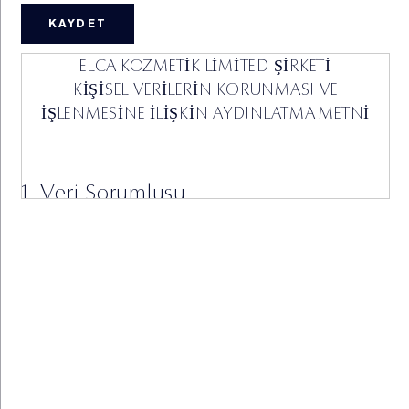
ELCA KOZMETİK LİMİTED ŞİRKETİ
KİŞİSEL VERİLERİN KORUNMASI VE
İŞLENMESİNE İLİŞKİN AYDINLATMA METNİ
1. Veri Sorumlusu
İşbu Kişisel Verilerin Korunması ve İşlenmesine İlişkin
Aydınlatma Metni (“Aydınlatma Metni”) ile ELCA
Kozmetik Limited Şirketi (‘’Şirket’’) olarak, 6698 sayılı
Kişisel Verilerin Korunması Kanunu (“KVKK”) uyarınca,
Veri Sorumlusu sıfatıyla, siz değerli müşterilerimizi
KVKK kapsamındaki aydınlatma yükümlülüğümüz
çerçevesinde bilgilendirmek isteriz.
KVKK Kapsamında kişisel veri kimliği belirli veya
MAKYAJ SERVİSLERİ
ÜYE OL %20 İNDİRİM
ESTÉE LOYALTY
belirlenebilir gerçek kişiye ilişkin her türlü bilgiyi