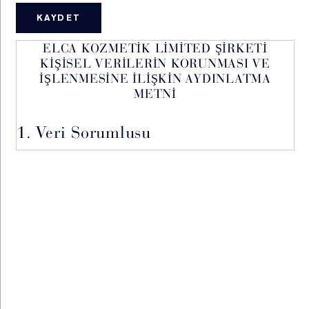
ELCA KOZMETİK LİMİTED ŞİRKETİ
KİŞİSEL VERİLERİN KORUNMASI VE
İŞLENMESİNE İLİŞKİN AYDINLATMA
METNİ
1. Veri Sorumlusu
İşbu Kişisel Verilerin Korunması ve İşlenmesine
İlişkin Aydınlatma Metni (“Aydınlatma Metni”) ile
ELCA Kozmetik Limited Şirketi (‘’Şirket’’) olarak,
6698 sayılı Kişisel Verilerin Korunması Kanunu
(“KVKK”) uyarınca, Veri Sorumlusu sıfatıyla, siz
değerli müşterilerimizi KVKK kapsamındaki
aydınlatma yükümlülüğümüz çerçevesinde
bilgilendirmek isteriz.
MAKYAJ SERVİSLERİ
ÜYE OL %20 İNDİRİM
ESTÉE LOYALTY
KVKK Kapsamında kişisel veri kimliği belirli veya