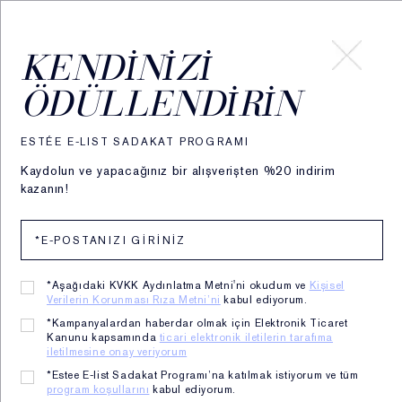
HESABIM
KENDINIZI
ÖDÜLLENDIRIN
Ana Sayfa
Re-Nutriv
Maske/ Yüz Yağları
ESTÉE E-LIST SADAKAT PROGRAMI
Kaydolun ve yapacağınız bir alışverişten %20 indirim
kazanın!
*Aşağıdaki KVKK Aydınlatma Metni'ni okudum ve
Kişisel
Verilerin Korunması Rıza Metni’ni
kabul ediyorum.
*Kampanyalardan haberdar olmak için Elektronik Ticaret
Kanunu kapsamında
ticari elektronik iletilerin tarafıma
iletilmesine onay veriyorum
*Estee E-list Sadakat Programı’na katılmak istiyorum ve tüm
program koşullarını
kabul ediyorum.