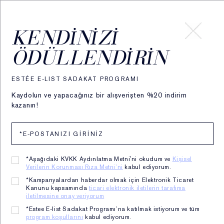
HESABIM
KENDINIZI
ÖDÜLLENDIRIN
ESTÉE E-LIST SADAKAT PROGRAMI
Kaydolun ve yapacağınız bir alışverişten %20 indirim
kazanın!
*Aşağıdaki KVKK Aydınlatma Metni'ni okudum ve
Kişisel
Verilerin Korunması Rıza Metni’ni
kabul ediyorum.
Durdurulamaz Işıltı
*Kampanyalardan haberdar olmak için Elektronik Ticaret
Kanunu kapsamında
ticari elektronik iletilerin tarafıma
iletilmesine onay veriyorum
YENİ DAYWEAR JEL TEMİZLEYİCİ
*Estee E-list Sadakat Programı’na katılmak istiyorum ve tüm
SPF ve kalıcı makyajı bile temizler.
program koşullarını
kabul ediyorum.