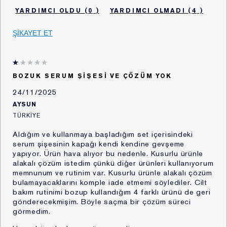
olması,
(Organic Brown Sugar), Propylene Glycol Dicaprate,
0
4
iv. Bir sözleşmenin kurulması veya ifasıyla ilgili olarak
Sodium Hydroxide, Isoceteth-20, Tetrahexyldecyl
kişisel veri işlenmesi,
Ascorbate, Acrylates/C10-30 Alkyl Acrylate
ŞİKAYET ET
v. Hukuki yükümlülüklerimizin yerine getirebilmesi için
Crosspolymer, Peg-20 Methyl Glucose
zorunlu olması,
Sesquistearate, C12-15 Alkyl Ethylhexanoate,
Polyethylene, Hydroxyac -- ILN Text Too Long. Please
vi. İlgili kişinin kendisi tarafından alenileştirilmiş olması,
Get ILN Text From Rds Or Pds Application.
vii. Bir hakkın tesisi, kullanılması veya korunması için
BOZUK SERUM ŞIŞESI VE ÇÖZÜM YOK
<ILN47580, 50654, 52528>
veri işlemenin zorunlu olması, ve
24/11/2025
Lütfen içerik listelerinin zaman zaman değişebileceğini
viii. Sizlerin temel hak ve özgürlüklerine zarar vermemek
AYSUN
veya farklılık gösterebileceğini unutmayın. En güncel
kaydıyla, meşru menfaatlerimiz için zorunlu olması.
içerik listesi için lütfen aldığınız ürün paketine bakın.
TÜRKIYE
3. Toplanan Kişisel Verileriniz
Aldığım ve kullanmaya başladığım set içerisindeki
serum şişesinin kapağı kendi kendine gevşeme
yapıyor. Ürün hava alıyor bu nedenle. Kusurlu ürünle
Sizlerden topladığımız Kişisel Veriler aşağıda Bölüm
alakalı çözüm istedim çünkü diğer ürünleri kullanıyorum
4'te belirttiğimiz işleme amaçlarıyla orantılı olarak
memnunum ve rutinim var. Kusurlu ürünle alakalı çözüm
işlediğimiz verilerinizdir.
bulamayacaklarını komple iade etmemi söylediler. Cilt
bakım rutinimi bozup kullandığım 4 farklı ürünü de geri
4. Kişisel Verilerin Hangi Amaçla
gönderecekmişim. Böyle saçma bir çözüm süreci
görmedim.
İşleneceği