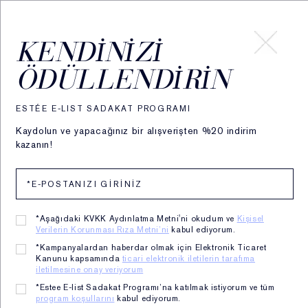
HESABIM
KENDINIZI
ÖDÜLLENDIRIN
ESTÉE E-LIST SADAKAT PROGRAMI
Kaydolun ve yapacağınız bir alışverişten %20 indirim
kazanın!
*Aşağıdaki KVKK Aydınlatma Metni'ni okudum ve
Kişisel
Verilerin Korunması Rıza Metni’ni
kabul ediyorum.
*Kampanyalardan haberdar olmak için Elektronik Ticaret
Kanunu kapsamında
ticari elektronik iletilerin tarafıma
iletilmesine onay veriyorum
Advanced Night Repair
*Estee E-list Sadakat Programı’na katılmak istiyorum ve tüm
program koşullarını
kabul ediyorum.