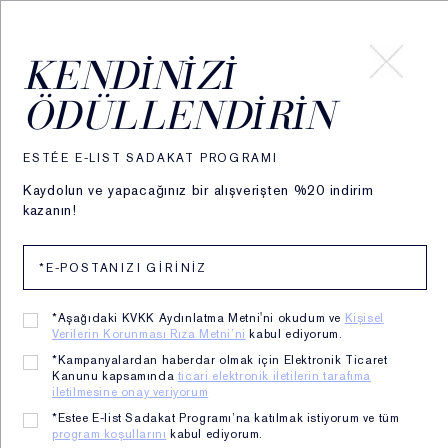
HESABIM
KENDINIZI
ÖDÜLLENDIRIN
ESTÉE E-LIST SADAKAT PROGRAMI
Kaydolun ve yapacağınız bir alışverişten %20 indirim
kazanın!
*Aşağıdaki KVKK Aydınlatma Metni'ni okudum ve
Kişisel
Verilerin Korunması Rıza Metni’ni
kabul ediyorum.
Advanced Night Repair
*Kampanyalardan haberdar olmak için Elektronik Ticaret
Kanunu kapsamında
ticari elektronik iletilerin tarafıma
iletilmesine onay veriyorum
1 Serum 7 Mucizevi Etki
*Estee E-list Sadakat Programı’na katılmak istiyorum ve tüm
program koşullarını
kabul ediyorum.
✔
Sıkılaştırma