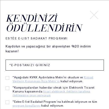
HESABIM
KENDINIZI
ÖDÜLLENDIRIN
ESTÉE E-LIST SADAKAT PROGRAMI
Kaydolun ve yapacağınız bir alışverişten %20 indirim
kazanın!
*Aşağıdaki KVKK Aydınlatma Metni'ni okudum ve
Kişisel
Verilerin Korunması Rıza Metni’ni
kabul ediyorum.
*Kampanyalardan haberdar olmak için Elektronik Ticaret
Kanunu kapsamında
ticari elektronik iletilerin tarafıma
iletilmesine onay veriyorum
DayWear Glow Boost Jel
*Estee E-list Sadakat Programı’na katılmak istiyorum ve tüm
program koşullarını
kabul ediyorum.