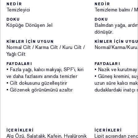
NEDİR
NEDİR
Kişisel Verileriniz aşağıdaki amaçlar dahilinde açık
Temizleyici
Temizleme balmı / M
rızanıza binaen veya KVKK kapsamında hukuken izin
DOKU
DOKU
verilen diğer hallerde Şirket tarafından işlenmektedir:
Köpüğe Dönüşen Jel
Balmdan yağa, ardı
dönüşür.
i. Faaliyetlerin mevzuata uygun yürütülmesi kapsamında
KİMLER İÇİN UYGUN
KİMLER İÇİN UYG
müşterilere satış işlemi sonrası fatura kesilmesi,
Normal Cilt / Karma Cilt / Kuru Cilt /
Normal/Karma/Kuru/Y
vergisel ve diğer kanuni yükümlülüklerin yerine
Yağlı Cilt
getirilmesi (kimlik, iletişim, müşteri işlem, hukuki işlem
FAYDALARI
FAYDALARI
bilgisi) (Hukuki sebep: kanunlarda açıkça öngörülmesi,
• Fazla yağı, kalıcı makyajı, SPF’i, kiri
• Nazik ve kurutmay
sözleşmenin ifası, bir hakkın tesisi, kullanılması ve
ve daha fazlasını anında temizler
• Güneş kremini, suy
korunması için veri işlemenin zorunlu olması)
• Cilt dokusunu güzelleştirir
uzun süre kalıcı mak
ii. Perakende satış ve şüpheli işlem kontrolü
• Gözenek görünümünü azaltır
dudaklardaki inatçı 
kapsamında finans ve muhasebe işlemlerinin
yürütülmesi (kimlik, iletişim, müşteri işlem, finans bilgisi)
(Hukuki sebep: meşru menfaat)
iii. Ürünlere bağlılık süreçlerinin yürütülmesi
kapsamında müşterilere sadakat programı
İÇERİKLERİ
İÇERİKLERİ
çerçevesinde çeşitli avantajlar ve sadakat kartı
Alg Özü, Salatalık, Kafein, Hyalüronik
Lipit açısından zeng