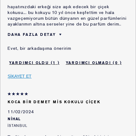
olması,
hayatınızdaki erkeği size aşık edecek bir çiçek
iv. Bir sözleşmenin kurulması veya ifasıyla ilgili olarak
kokusu... bu kokuyu 10 yıl önce keşfettim ve hala
kişisel veri işlenmesi,
vazgeçemiyorum bütün dünyanın en güzel parfümlerini
v. Hukuki yükümlülüklerimizin yerine getirebilmesi için
ayaklarımın altına serseler yine de bu parfüm derim..
zorunlu olması,
DAHA FAZLA DETAY
vi. İlgili kişinin kendisi tarafından alenileştirilmiş olması,
vii. Bir hakkın tesisi, kullanılması veya korunması için
Estée Lauder'ı kaç
5 - 10 yıl
Evet, bir arkadaşıma öneririm
yıldır kullanıyorsunuz?
veri işlemenin zorunlu olması, ve
viii. Sizlerin temel hak ve özgürlüklerine zarar vermemek
1
0
kaydıyla, meşru menfaatlerimiz için zorunlu olması.
ŞİKAYET ET
3. Toplanan Kişisel Verileriniz
Sizlerden topladığımız Kişisel Veriler aşağıda Bölüm
4'te belirttiğimiz işleme amaçlarıyla orantılı olarak
KOCA BIR DEMET MIS KOKULU ÇIÇEK
işlediğimiz verilerinizdir.
11/02/2024
4. Kişisel Verilerin Hangi Amaçla
NIHAL
İSTANBUL
İşleneceği