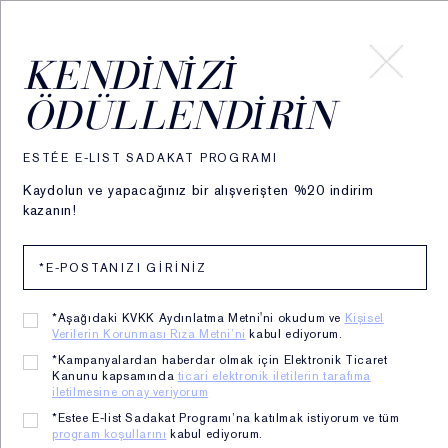
HESABIM
KENDINIZI
ÖDÜLLENDIRIN
ESTÉE E-LIST SADAKAT PROGRAMI
Kaydolun ve yapacağınız bir alışverişten %20 indirim
kazanın!
*Aşağıdaki KVKK Aydınlatma Metni'ni okudum ve
Kişisel
Verilerin Korunması Rıza Metni’ni
kabul ediyorum.
*Kampanyalardan haberdar olmak için Elektronik Ticaret
Kanunu kapsamında
ticari elektronik iletilerin tarafıma
iletilmesine onay veriyorum
Pleasures Intense Kadın
*Estee E-list Sadakat Programı’na katılmak istiyorum ve tüm
program koşullarını
kabul ediyorum.