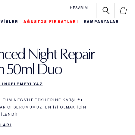
HESABIM
RVİSLER
AĞUSTOS FIRSATLARI
KAMPANYALAR
n
iye ve Setler
autiful Belle
SON FIRSAT
En Çok Satanlar
Hediy
ced Night Repair
m 50ml Duo
K INCELEMEYI YAZ
 TÜM NEGATIF ETKILERINE KARŞI #1
ARICI SERUMUMUZ. EN IYI OLMAK IÇIN
ILENDI!
LARI