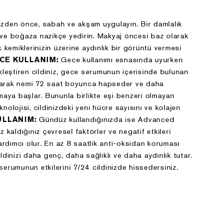
aydınlatma yükümlülüğümüz çerçevesinde bilgilendirmek
isteriz.
nizden önce, sabah ve akşam uygulayın. Bir damlalık
KVKK Kapsamında kişisel veri kimliği belirli veya
e ve boğaza nazikçe yedirin. Makyaj öncesi baz olarak
belirlenebilir gerçek kişiye ilişkin her türlü bilgiyi (“Kişisel
 kemiklerinizin üzerine aydınlık bir görüntü vermesi
Veri”) ve bunun bir özel türü olan Özel Nitelikli Kişisel Veri
CE KULLANIM:
Gece kullanımı esnasında uyurken
ise, ırk, etnik köken, siyasi düşünce, felsefi inanç, din,
leştiren cildiniz, gece serumunun içerisinde bulunan
mezhep veya diğer inançlar, kılık ve kıyafet, dernek, vakıf ya
alarak nemi 72 saat boyunca hapseder ve daha
da sendika üyeliği, sağlık, cinsel hayat, ceza mahkûmiyeti
aya başlar. Bununla birlikte eşi benzeri olmayan
ve güvenlik tedbirleriyle ilgili verileri ile biyometrik ve
olojisi, cildinizdeki yeni hücre sayısını ve kolajen
genetik verileri (“Özel Nitelikli Kişisel Veri”) ifade eder. Bu
ULLANIM:
Gündüz kullandığınızda ise Advanced
kapsamda Kişisel Veri tanımı Özel Nitelikli Kişisel Verilerinizi
kaldığınız çevresel faktörler ve negatif etkileri
de kapsamaktadır.
ardımcı olur. En az 8 saatlik anti-oksidan koruması
dinizi daha genç, daha sağlıklı ve daha aydınlık tutar.
2. Kişisel Verilerin Toplanma
rumunun etkilerini 7/24 cildinizde hissedersiniz.
Yöntemi ve İşlemenin Hukuki
Sebepleri