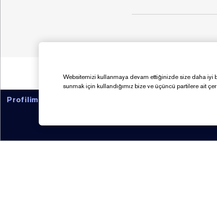
Websitemizi kullanmaya devam ettiğinizde size daha iyi bir 
sunmak için kullandığımız bize ve üçüncü partilere ait çer
Profilim
ESTÉE E-LIST SADAKAT PROGRAMI
Estée Lauder Hakkında
Yardım
Kurumsal Haberler
Bize Ulaşın
Kariyer
0850 250 