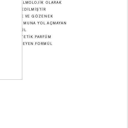
• OFTALMOLOJIK OLARAK
TEST EDILMIŞTIR
• AKNE VE GÖZENEK
OLUŞUMUNA YOL AÇMAYAN
FORMÜL
• SENTETIK PARFÜM
IÇERMEYEN FORMÜL