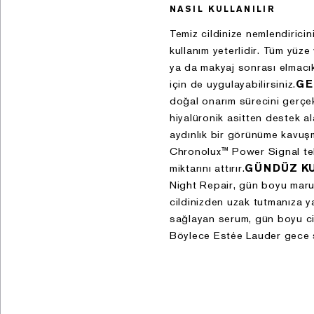
NASIL KULLANILIR
Temiz cildinize nemlendirici
kullanım yeterlidir. Tüm yüz
ya da makyaj sonrası elmacık
için de uygulayabilirsiniz.
GE
doğal onarım sürecini gerçek
hiyalüronik asitten destek 
aydınlık bir görünüme kavuşm
Chronolux™ Power Signal tekn
miktarını attırır.
GÜNDÜZ K
Night Repair, gün boyu maruz 
cildinizden uzak tutmanıza y
sağlayan serum, gün boyu cil
Böylece Estée Lauder gece se