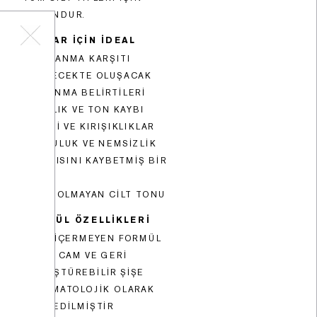
UYGUNDUR.
ŞUNLAR İÇİN İDEAL
• YAŞLANMA KARŞITI
• GELECEKTE OLUŞACAK
YAŞLANMA BELIRTILERI
• SIKILIK VE TON KAYBI
• ÇIZGI VE KIRIŞIKLIKLAR
• KURULUK VE NEMSIZLIK
• IŞILTISINI KAYBETMIŞ BIR
CILT
• EŞIT OLMAYAN CILT TONU
FORMÜL ÖZELLİKLERİ
• YAĞ IÇERMEYEN FORMÜL
• YENI CAM VE GERI
DÖNÜŞTÜREBILIR ŞIŞE
• DERMATOLOJIK OLARAK
TEST EDILMIŞTIR