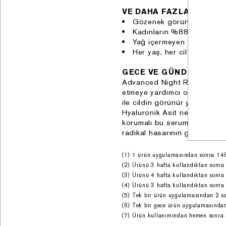
VE DAHA FAZLASI
Gözenek görünümü zamanl
Kadınların %88'i cildin 
Yağ içermeyen doku. Kulla
Her yaş, her cilt tonu ve h
GECE VE GÜNDÜZ KULL
Advanced Night Repair serum
etmeye yardımcı olmak için g
ile cildin görünür yenilenmes
Hyaluronik Asit nemi hapsetm
korumalı bu serum, cildi kirl
radikal hasarının görünür et
(1) 1 ürün uygulamasından sonra 148 
(2) Ürünü 3 hafta kullandıktan sonra 
(3) Ürünü 4 hafta kullandıktan sonra 
(4) Ürünü 3 hafta kullandıktan sonra 
(5) Tek bir ürün uygulamasından 2 saa
(6) Tek bir gece ürün uygulamasından
(7) Ürün kullanımından hemen sonra 5