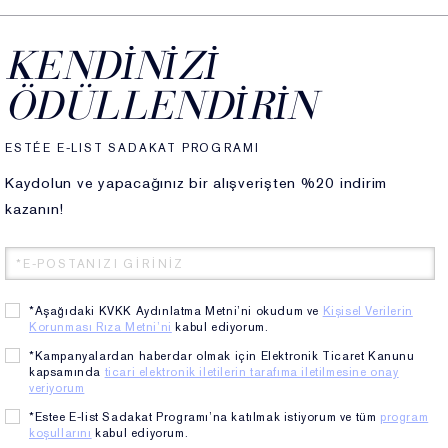
(2)
giler azalmış görünür.
KENDINIZI
(3)
ettiğini ve elastikiyetinin arttığını söyledi.
ÖDÜLLENDIRIN
(4)
ESTÉE E-LIST SADAKAT PROGRAMI
rlak ve eşit tonlu göründüğünü söyledi.
Kaydolun ve yapacağınız bir alışverişten %20 indirim
GÜÇLENME
kazanın!
(5)
 cilt bariyeri onarımı.
elişmiş nem arttırıcılar ile 72-saat nemlendirme.
NÜMÜ
*Aşağıdaki KVKK Aydınlatma Metni’ni okudum ve
Kişisel Verilerin
Korunması Rıza Metni’ni
kabul ediyorum.
(4)
ve daha dinlenmiş göründüğünü söyledi.
ında cildinin daha aydınlık ve ışıltılı göründüğünü
*Kampanyalardan haberdar olmak için Elektronik Ticaret Kanunu
kapsamında
ticari elektronik iletilerin tarafıma iletilmesine onay
veriyorum
MA
*Estee E-list Sadakat Programı’na katılmak istiyorum ve tüm
program
ması.
koşullarını
kabul ediyorum.