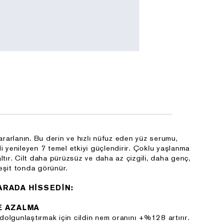
arlanın. Bu derin ve hızlı nüfuz eden yüz serumu,
i yenileyen 7 temel etkiyi güçlendirir. Çoklu yaşlanma
ltır. Cilt daha pürüzsüz ve daha az çizgili, daha genç,
e eşit tonda görünür.
ARADA HİSSEDİN:
E AZALMA
 dolgunlaştırmak için cildin nem oranını +%128 artırır.