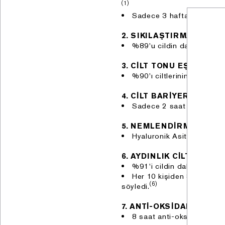
(1)
Sadece 3 hafta içinde çiz
2. SIKILAŞTIRMA
%89'u cildin daha sıkı hiss
3. CİLT TONU EŞİTLEME
%90'ı ciltlerinin daha pa
4. CİLT BARİYERİNDE 
Sadece 2 saat içinde +%22
5. NEMLENDİRME
Hyaluronik Asit ve diğer g
6. AYDINLIK CİLT GÖRÜ
%91'i cildin daha canlı 
Her 10 kişiden 8'i uyandığ
(6)
söyledi.
7. ANTİ-OKSİDAN KORU
8 saat anti-oksidan koru