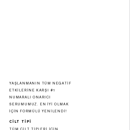
YAŞLANMANIN TÜM NEGATIF
ETKILERINE KARŞI #1
NUMARALI ONARICI
SERUMUMUZ. EN IYI OLMAK
IÇIN FORMÜLÜ YENILENDI!
CİLT TİPİ
TÜM CILT TIPLERI IÇIN