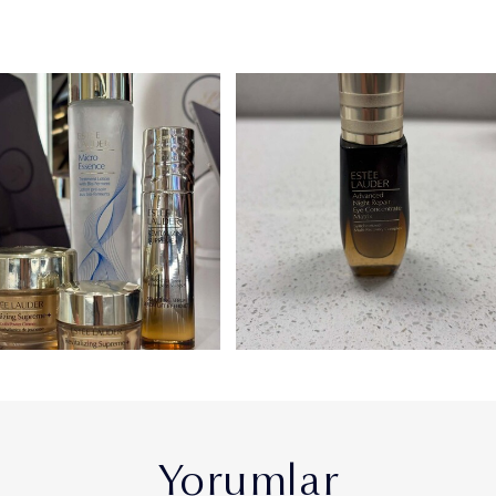
Kişisel Verileriniz, Şirket ile yaptığınız işlemlerle bağlantılı
olarak ve aşağıda Bölüm 4’te belirtilen amaç ve kapsamda,
otomatik veya otomatik olmayan yollarla, sözlü, yazılı ve
elektronik şekilde ve aşağıdaki yöntemler ve Şirket’in
anlaşmalı olduğu üçüncü kişiler vasıtasıyla toplanmaktadır.
i. Mağaza ziyaretleriniz esnasında yapmış olduğunuz
alışverişler neticesinde kasalardan sözlü veya yazılı olarak,
ii. Şirkete ait internet siteleri üzerinden gerçekleştirmiş
olduğunuz ziyaretler, üyelik, kayıt ve alışverişler vasıtasıyla,
iii. Şirket uzmanının çalıştığı anlaşmalı satış noktalarında
yapılan satışlar, buralarda bulunan Şirket çalışanları ve
doldurulan bilgi formları vasıtasıyla,
iv. Sephora, Boyner, Sevil mağazaları ve çeşitli
parfümerilerin içerisinde yer alan Şirket’e ait kiosklardan
sözlü veya yazılı olarak,
v. Müşterilerin tüm satış kanalları veya sosyal medya ve
şikâyet platformları üzerinden, global ya da Müşteri İletişim
Yorumlar
Merkezi’ne yapmış oldukları sözlü ve yazılı şikayetler