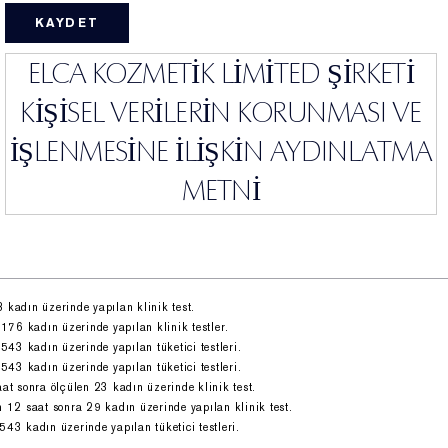
a azalır.
(4)
daha genç göründüğünü söyledi.
ELCA KOZMETİK LİMİTED ŞİRKETİ
(7)
nanların %90'ı ciltte çabuk emildiğini söyledi.
er cilt tipi için. 2033 yılına kadar patentli formül
KİŞİSEL VERİLERİN KORUNMASI VE
ANIMIN GÜCÜ
İŞLENMESİNE İLİŞKİN AYDINLATMA
, cildin doğal onarım ve koruma ritmini optimize
ece ve gündüz çalışır. Geceleri, özel Gece Peptidimiz
METNİ
ini ve sıkılaşmasını desteklemeye yardımcı olur.
eye yardımcı olur. Gündüzleri, 8 saatlik antioksidan
ilik gibi çevresel kaynaklardan kaynaklanan serbest
kilerine karşı savunmaya yardımcı olur.
1. Veri Sorumlusu
kadın üzerinde yapılan klinik test.
176 kadın üzerinde yapılan klinik testler.
İşbu Kişisel Verilerin Korunması ve İşlenmesine İlişkin
543 kadın üzerinde yapılan tüketici testleri.
543 kadın üzerinde yapılan tüketici testleri.
Aydınlatma Metni (“Aydınlatma Metni”) ile ELCA Kozmetik
t sonra ölçülen 23 kadın üzerinde klinik test.
Limited Şirketi (‘’Şirket’’) olarak, 6698 sayılı Kişisel Verilerin
 12 saat sonra 29 kadın üzerinde yapılan klinik test.
Korunması Kanunu (“KVKK”) uyarınca, Veri Sorumlusu
43 kadın üzerinde yapılan tüketici testleri.
sıfatıyla, siz değerli müşterilerimizi KVKK kapsamındaki