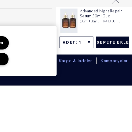
Advanced Night Repair
Serum 50ml Duo
(50ml+50ml) 14410.00 TL
um
ADET: 1
SEPETE EKLE
KVKK Aydınlatma Metni
Kargo & İadeler
Kampanyalar
Bize Ulaşın
Satış Noktası Bulucu