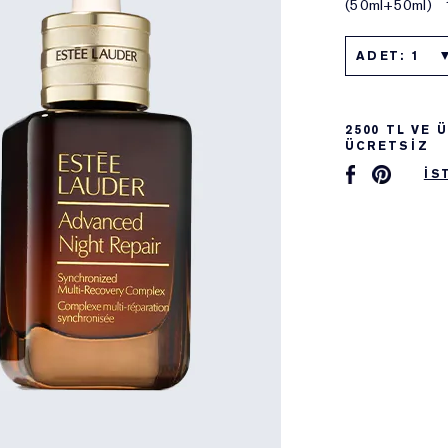
(50ml+50ml)
ADET: 1
2500 TL VE
ÜCRETSİZ
İS