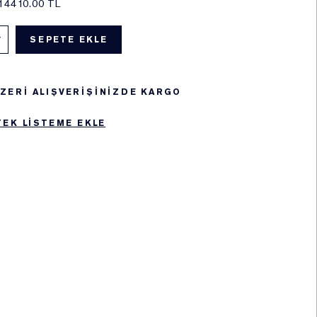
14410.00 TL
SEPETE EKLE
 ÜZERİ ALIŞVERİŞİNİZDE KARGO
TEK LISTEME EKLE