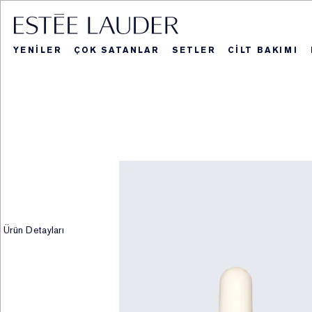
YENİLER
ÇOK SATANLAR
SETLER
CİLT BAKIMI
Blockbuster Seti
Hediye ve Se
Yeniler
Ka
Re
Ürün Detayları