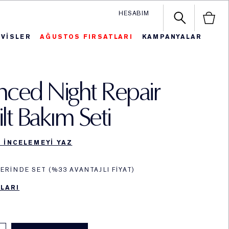
HESABIM
RVİSLER
AĞUSTOS FIRSATLARI
KAMPANYALAR
n
iye ve Setler
autiful Belle
SON FIRSAT
En Çok Satanlar
Hediy
ced Night Repair
ilt Bakım Seti
K INCELEMEYI YAZ
ERINDE SET (%33 AVANTAJLI FIYAT)
LARI