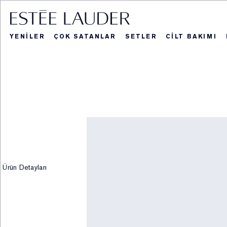
YENİLER
ÇOK SATANLAR
SETLER
CİLT BAKIMI
Blockbuster Seti
Hediye ve Se
Yeniler
Ka
Re
Ürün Detayları