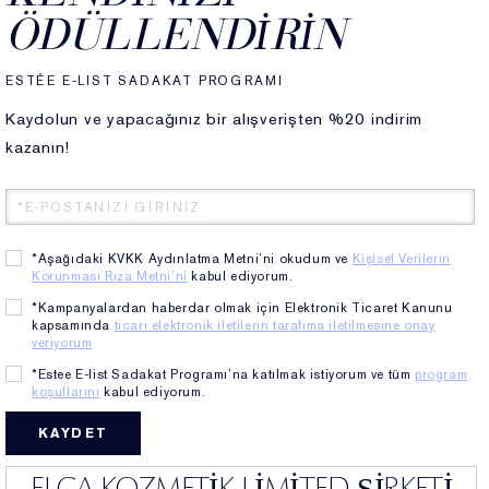
ÖDÜLLENDIRIN
ESTÉE E-LIST SADAKAT PROGRAMI
Kaydolun ve yapacağınız bir alışverişten %20 indirim
kazanın!
*Aşağıdaki KVKK Aydınlatma Metni’ni okudum ve
Kişisel Verilerin
Korunması Rıza Metni’ni
kabul ediyorum.
ıcı Serum 20ml
*Kampanyalardan haberdar olmak için Elektronik Ticaret Kanunu
kapsamında
ticari elektronik iletilerin tarafıma iletilmesine onay
elee Jel Yüz Temizleyici 30ml
veriyorum
Supercharged Jel Göz Kremi 5ml
t Power Bounce Creme Nemlendirici Gece Kremi 15ml
*Estee E-list Sadakat Programı’na katılmak istiyorum ve tüm
program
koşullarını
kabul ediyorum.
ELCA KOZMETİK LİMİTED ŞİRKETİ