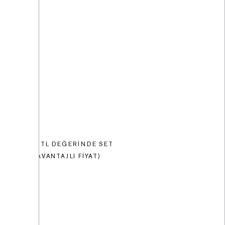
11750 TL DEĞERINDE SET
(%33 AVANTAJLI FIYAT)