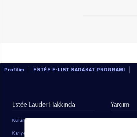
Profilim
ESTÉE E-LIST SADAKAT PROGRAMI
Estée Lauder Hakkında
Yardım
Kurumsal Haberler
Bize Ulaşın
Kariyer
0850 250 