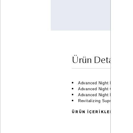
Ürün Detayları
Advanced Night Repair Onar
Advanced Night Cleansing G
Advanced Night Repair Eye 
Revitalizing Supreme+ Nigh
ÜRÜN İÇERİKLERİ