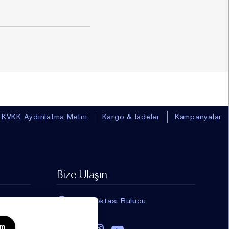
KVKK Aydınlatma Metni
Kargo & İadeler
Kampanyalar
BACK_TO_T
Advanced Night Repair
Bize Ulaşın
4'lü Cilt Bakım Seti
7920.00 TL
Satış Noktası Bulucu
um
ADET: 1
SEPETE EKLE