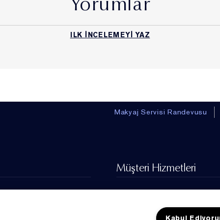
Yorumlar
belirlenebilir gerçek kişiye ilişkin her türlü bilgiyi (“Kişisel
Veri”) ve bunun bir özel türü olan Özel Nitelikli Kişisel Veri
ise, ırk, etnik köken, siyasi düşünce, felsefi inanç, din,
ILK INCELEMEYI YAZ
mezhep veya diğer inançlar, kılık ve kıyafet, dernek, vakıf ya
da sendika üyeliği, sağlık, cinsel hayat, ceza mahkûmiyeti
ve güvenlik tedbirleriyle ilgili verileri ile biyometrik ve
genetik verileri (“Özel Nitelikli Kişisel Veri”) ifade eder. Bu
kapsamda Kişisel Veri tanımı Özel Nitelikli Kişisel Verilerinizi
de kapsamaktadır.
Makyaj Servisi Randevusu
2. Kişisel Verilerin Toplanma
Yöntemi ve İşlemenin Hukuki
Sebepleri
Müşteri Hizmetleri
Kişisel Verileriniz, Şirket ile yaptığınız işlemlerle bağlantılı
İade Koşulları
olarak ve aşağıda Bölüm 4’te belirtilen amaç ve kapsamda,
1794
Siparişim Nerede?
otomatik veya otomatik olmayan yollarla, sözlü, yazılı ve
Kabul Ediyor