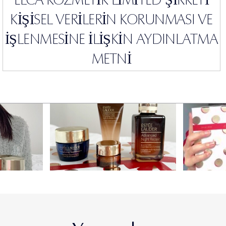
KİŞİSEL VERİLERİN KORUNMASI VE
İŞLENMESİNE İLİŞKİN AYDINLATMA
METNİ
1. Veri Sorumlusu
İşbu Kişisel Verilerin Korunması ve İşlenmesine İlişkin
Aydınlatma Metni (“Aydınlatma Metni”) ile ELCA Kozmetik
Limited Şirketi (‘’Şirket’’) olarak, 6698 sayılı Kişisel Verilerin
Korunması Kanunu (“KVKK”) uyarınca, Veri Sorumlusu
sıfatıyla, siz değerli müşterilerimizi KVKK kapsamındaki
aydınlatma yükümlülüğümüz çerçevesinde bilgilendirmek
isteriz.
KVKK Kapsamında kişisel veri kimliği belirli veya