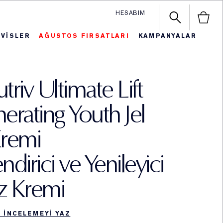
HESABIM
RVİSLER
AĞUSTOS FIRSATLARI
KAMPANYALAR
n
iye ve Setler
autiful Belle
SON FIRSAT
En Çok Satanlar
Hediy
riv Ultimate Lift
erating Youth Jel
remi
dirici ve Yenileyici
üz Kremi
K INCELEMEYI YAZ