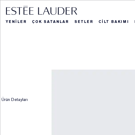
YENİLER
ÇOK SATANLAR
SETLER
CİLT BAKIMI
Blockbuster Seti
Hediye ve Se
Yeniler
Ka
Re
Ürün Detayları