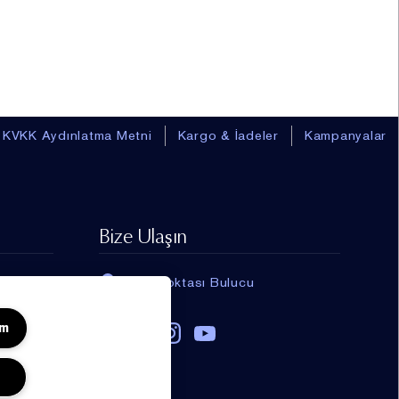
KVKK Aydınlatma Metni
Kargo & İadeler
Kampanyalar
BACK_TO_T
Bize Ulaşın
Re-Nutriv Ultimate Lift
Regenerating Youth Jel Yüz
Kremi
Satış Noktası Bulucu
Güçlendirici ve Yenileyici
Jel Yüz Kremi
50 ml
20685.00 TL
um
14479.00 TL