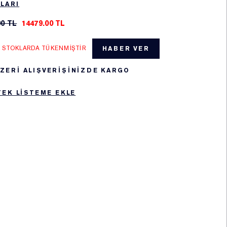
LARI
00 TL
14479.00 TL
: STOKLARDA TÜKENMIŞTIR
HABER VER
 ÜZERİ ALIŞVERİŞİNİZDE KARGO
TEK LISTEME EKLE