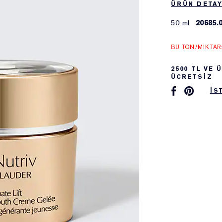
ÜRÜN DETAY
50 ml
20685.
BU TON/MIKTAR
2500 TL VE
ÜCRETSİZ
İS