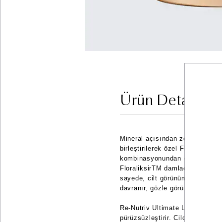
Ürün Detayları
Mineral açısından zengin iyonik 
birleştirilerek özel FloralixirTM
kombinasyonundan oluşan Florali
FloraliksirTM damlacığının, ciltt
sayede, cilt görünümünü tümüyle
davranır, gözle görünür ölçüde 
Re-Nutriv Ultimate Lift Regene
pürüzsüzleştirir. Cilde ekstra n