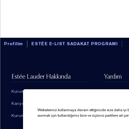
Profilim
ESTÉE E-LIST SADAKAT PROGRAMI
Estée Lauder Hakkında
Yardım
Kurumsal Haberler
Bize Ulaşın
Kariyer
0850 250 
Websitemizi kullanmaya devam ettiğinizde size daha iyi bir 
Kurumsal Bilgi
sunmak için kullandığımız bize ve üçüncü partilere ait çer