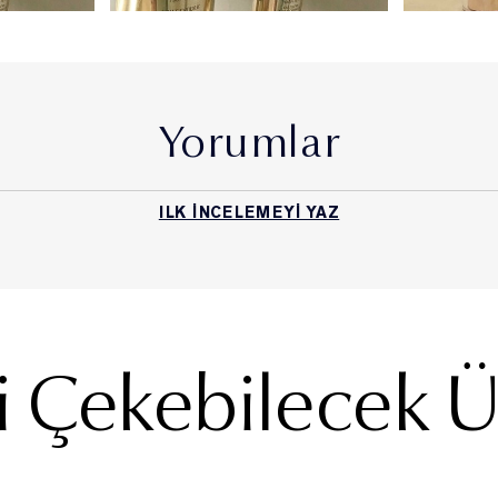
İşbu Kişisel Verilerin Korunması ve İşlenmesine İlişkin
Aydınlatma Metni (“Aydınlatma Metni”) ile ELCA Kozmetik
Limited Şirketi (‘’Şirket’’) olarak, 6698 sayılı Kişisel Verilerin
Korunması Kanunu (“KVKK”) uyarınca, Veri Sorumlusu
sıfatıyla, siz değerli müşterilerimizi KVKK kapsamındaki
Yorumlar
aydınlatma yükümlülüğümüz çerçevesinde bilgilendirmek
isteriz.
KVKK Kapsamında kişisel veri kimliği belirli veya
ILK INCELEMEYI YAZ
belirlenebilir gerçek kişiye ilişkin her türlü bilgiyi (“Kişisel
Veri”) ve bunun bir özel türü olan Özel Nitelikli Kişisel Veri
ise, ırk, etnik köken, siyasi düşünce, felsefi inanç, din,
mezhep veya diğer inançlar, kılık ve kıyafet, dernek, vakıf ya
da sendika üyeliği, sağlık, cinsel hayat, ceza mahkûmiyeti
ve güvenlik tedbirleriyle ilgili verileri ile biyometrik ve
zi Çekebilecek 
genetik verileri (“Özel Nitelikli Kişisel Veri”) ifade eder. Bu
kapsamda Kişisel Veri tanımı Özel Nitelikli Kişisel Verilerinizi
de kapsamaktadır.
2. Kişisel Verilerin Toplanma