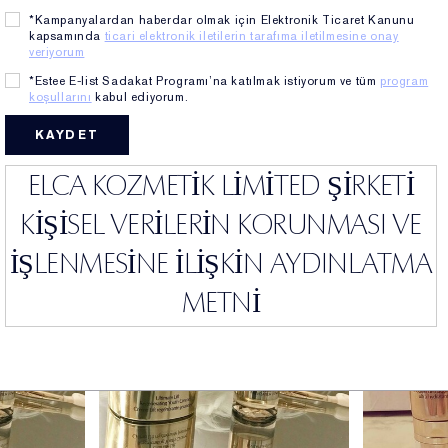
bir formüldür. Cildi anında tazeler.
*Kampanyalardan haberdar olmak için Elektronik Ticaret Kanunu
kapsamında
ticari elektronik iletilerin tarafıma iletilmesine onay
veriyorum
*Estee E-list Sadakat Programı’na katılmak istiyorum ve tüm
program
koşullarını
kabul ediyorum.
ELCA KOZMETİK LİMİTED ŞİRKETİ
KİŞİSEL VERİLERİN KORUNMASI VE
İŞLENMESİNE İLİŞKİN AYDINLATMA
METNİ
1. Veri Sorumlusu