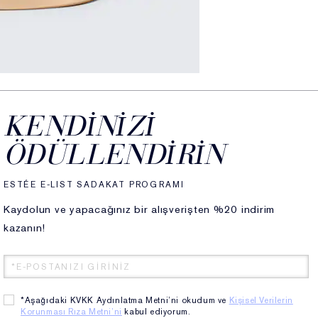
KENDINIZI
ÖDÜLLENDIRIN
ESTÉE E-LIST SADAKAT PROGRAMI
su ile iki farklı nadir bulunan çiçekten elde edilen öz
Kaydolun ve yapacağınız bir alışverişten %20 indirim
 Özü elde edilmiştir. Bu değerli çiçekler ve mineral su
kazanın!
ksir Özü cildi yeniler (rejenerasyon) ve güçlendirir. Özel
eki doğal hücreler arası iletişimi güçlendirdiği ve bu
 yenilediği kanıtlanmıştır. Böylece cilt daha gençmiş gibi
güçlenir ve kendini yeniler.
rating Youth Jel Yüz Kremi zengin,
yoğun olan bu krem cildi
*Aşağıdaki KVKK Aydınlatma Metni’ni okudum ve
Kişisel Verilerin
Korunması Rıza Metni’ni
kabul ediyorum.
em ve parlaklık verir. Re-Nutriv Ultimate Lift Regenerating