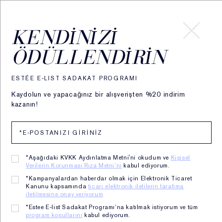
Size En Uygun
KENDINIZI
Fondöteni
ÖDÜLLENDIRIN
Keşfedin
ESTÉE E-LIST SADAKAT PROGRAMI
Kaydolun ve yapacağınız bir alışverişten %20 indirim
kazanın!
*Aşağıdaki KVKK Aydınlatma Metni'ni okudum ve
Kişisel
Verilerin Korunması Rıza Metni’ni
kabul ediyorum.
*Kampanyalardan haberdar olmak için Elektronik Ticaret
Kanunu kapsamında
ticari elektronik iletilerin tarafıma
iletilmesine onay veriyorum
*Estee E-list Sadakat Programı’na katılmak istiyorum ve tüm
program koşullarını
kabul ediyorum.