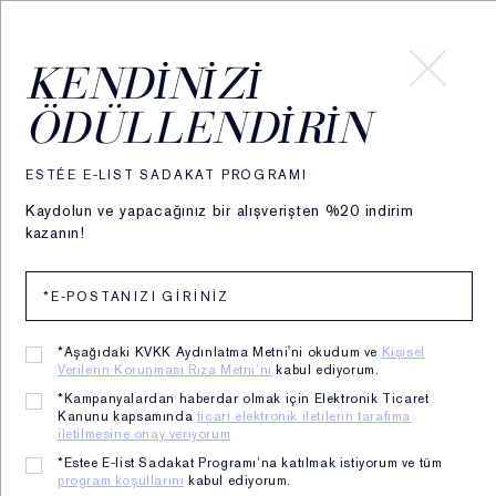
HESABIM
KENDINIZI
ÖDÜLLENDIRIN
Karanlığın
ESTÉE E-LIST SADAKAT PROGRAMI
Gizemi
Kaydolun ve yapacağınız bir alışverişten %20 indirim
kazanın!
*Aşağıdaki KVKK Aydınlatma Metni'ni okudum ve
Kişisel
Verilerin Korunması Rıza Metni’ni
kabul ediyorum.
*Kampanyalardan haberdar olmak için Elektronik Ticaret
Kanunu kapsamında
ticari elektronik iletilerin tarafıma
iletilmesine onay veriyorum
*Estee E-list Sadakat Programı’na katılmak istiyorum ve tüm
program koşullarını
kabul ediyorum.