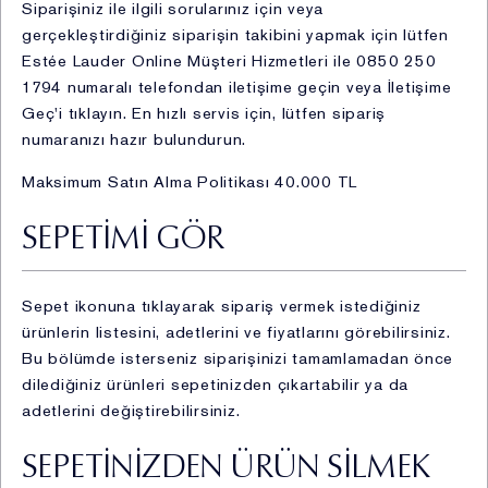
Siparişiniz ile ilgili sorularınız için veya
Kişisel Verileriniz aşağıdaki amaçlar dahilinde açık
gerçekleştirdiğiniz siparişin takibini yapmak için lütfen
rızanıza binaen veya KVKK kapsamında hukuken izin
Estée Lauder Online Müşteri Hizmetleri ile 0850 250
verilen diğer hallerde Şirket tarafından işlenmektedir:
1794 numaralı telefondan iletişime geçin veya İletişime
Geç'i tıklayın. En hızlı servis için, lütfen sipariş
i. Faaliyetlerin mevzuata uygun yürütülmesi kapsamında
numaranızı hazır bulundurun.
müşterilere satış işlemi sonrası fatura kesilmesi,
vergisel ve diğer kanuni yükümlülüklerin yerine
Maksimum Satın Alma Politikası 40.000 TL
getirilmesi (kimlik, iletişim, müşteri işlem, hukuki işlem
bilgisi) (Hukuki sebep: kanunlarda açıkça öngörülmesi,
SEPETİMİ GÖR
sözleşmenin ifası, bir hakkın tesisi, kullanılması ve
korunması için veri işlemenin zorunlu olması)
Sepet ikonuna tıklayarak sipariş vermek istediğiniz
ii. Perakende satış ve şüpheli işlem kontrolü
ürünlerin listesini, adetlerini ve fiyatlarını görebilirsiniz.
kapsamında finans ve muhasebe işlemlerinin
Bu bölümde isterseniz siparişinizi tamamlamadan önce
yürütülmesi (kimlik, iletişim, müşteri işlem, finans bilgisi)
dilediğiniz ürünleri sepetinizden çıkartabilir ya da
(Hukuki sebep: meşru menfaat)
adetlerini değiştirebilirsiniz.
iii. Ürünlere bağlılık süreçlerinin yürütülmesi
kapsamında müşterilere sadakat programı
SEPETİNİZDEN ÜRÜN SİLMEK
çerçevesinde çeşitli avantajlar ve sadakat kartı