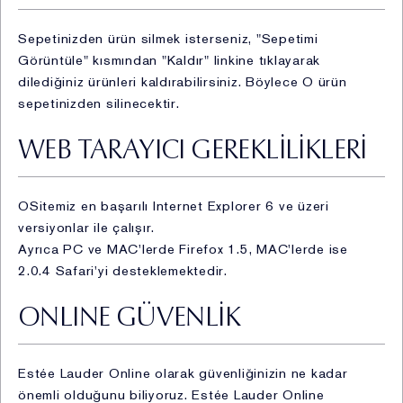
sağlanması ve bunlara ilişkin bilgilendirmede
bulunulması (kimlik, iletişim, lokasyon, müşteri işlem,
Sepetinizden ürün silmek isterseniz, "Sepetimi
işlem güvenliği bilgisi, pazarlama bilgisi, hobi bilgisi,
Görüntüle" kısmından "Kaldır" linkine tıklayarak
kozmetik ürün kullanım bilgisi, cihaz mac adresi bilgisi,
dilediğiniz ürünleri kaldırabilirsiniz. Böylece O ürün
ağ bilgisi, cihaz bilgisi) (Hukuki sebep: açık rıza)
sepetinizden silinecektir.
iv. Ürün pazarlama süreçlerinin yürütülmesi kapsamında
geçmişe dönük alışveriş alışkanlıkları ve eğilimleri
WEB TARAYICI GEREKLİLİKLERİ
analiz edilerek özelleştirilmiş pazarlama faaliyetlerinin
planlanması ve icrasının yönetimi (kimlik, iletişim,
lokasyon, müşteri işlem, mesleki deneyim, pazarlama,
OSitemiz en başarılı Internet Explorer 6 ve üzeri
kozmetik ürün kullanım bilgisi, müşteri hobileri, cihaz
versiyonlar ile çalışır.
mac adresi bilgisi, ağ bilgisi, cihaz bilgisi) (Hukuki
Ayrıca PC ve MAC'lerde Firefox 1.5, MAC'lerde ise
sebep: açık rıza)
2.0.4 Safari'yi desteklemektedir.
v. Reklam/kampanya/promosyon, ürün pazarlama
süreçleri ve iletişim faaliyetlerinin yürütülmesi
ONLINE GÜVENLİK
kapsamında elektronik ticari iletilerin gönderilmesi
(kampanya, reklam, promosyon, hediye kodları,
müşteriye özel tek kullanımlık kodlar, telafi kodları,
Estée Lauder Online olarak güvenliğinizin ne kadar
özelleştirilmiş reklam gibi, telefon, SMS, MMS, e-
önemli olduğunu biliyoruz. Estée Lauder Online