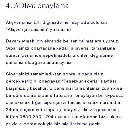
olması,
4. ADIM: onaylama
iv. Bir sözleşmenin kurulması veya ifasıyla ilgili olarak
kişisel veri işlenmesi,
v. Hukuki yükümlülüklerimizin yerine getirebilmesi için
Alışverişinizi bitirdiğinizde her sayfada bulunan
zorunlu olması,
"Alışverişi Tamamla" ya basınız.
vi. İlgili kişinin kendisi tarafından alenileştirilmiş olması,
Devam etmek için ekranda beliren talimatlara uyunuz.
vii. Bir hakkın tesisi, kullanılması veya korunması için
Siparişinizi onaylayana kadar, alışverişi tamamlama
veri işlemenin zorunlu olması, ve
süreci içerisinde sepetinizdeki ürünleri değiştirme
viii. Sizlerin temel hak ve özgürlüklerine zarar vermemek
şansınız olduğunu unutmayınız.
kaydıyla, meşru menfaatlerimiz için zorunlu olması.
Siparişinizi tamamladıktan sonra, siparişinizin
3. Toplanan Kişisel Verileriniz
gerçekleştiğini onaylayan "Teşekkür ederiz" sayfası
karşınıza çıkacaktır. Siparişinizi tamamlamanızdan kısa
Sizlerden topladığımız Kişisel Veriler aşağıda Bölüm
bir süre sonra sipariş faturanızı onaylayan bir e-posta
4'te belirttiğimiz işleme amaçlarıyla orantılı olarak
alacaksınız. Eğer siparişinizi tamamlamanızın ardından,
işlediğimiz verilerinizdir.
24 saat içerisinde sipariş onayınız elinize geçmezse,
4. Kişisel Verilerin Hangi Amaçla
lütfen 0850 250 1794 numaralı telefondan bize ulaşın
ya da e-posta yoluyla bizimle iletişime geçin.
İşleneceği