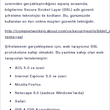
posta(matbu) veya diğer şekillerde) gönderiminin
üzerinden gerçekleştirdiğiniz sipariş sırasında,
sağlanması (kimlik, iletişim, lokasyon, müşteri işlem
bilgileriniz Secure Socket Layer (SSL) adlı güvenli
bilgisi, işlem güvenliği, mesleki deneyim, pazarlama,
şifreleme teknolojisi ile kodlanır. Bu, günümüzde
kozmetik ürün kullanım bilgisi, sosyal medya hesap
kullanılan en ileri online müşteri güvenlik tekniğidir.
bilgisi, cihaz mac adresi bilgisi, ağ bilgisi, cihaz bilgisi)
http://compnetworking.about.com/cs/securityssl/g/bldef_
(Hukuki sebep: açık rıza)
terms=ssl
vi. Ürün pazarlama faaliyetleri (kimlik, iletişim,
pazarlama, sosyal medya hesap bilgileri, müşteri işlem,
Şifrelemenin gerçekleşmesi için, web tarayıcınız SSL
kozmetik ürün kullanım bilgisi, işlem güvenliği, lokasyon,
protokolüne sahip olmalıdır. Bu yazılıma sahip olan web
cihaz mac adresi bilgisi, ağ bilgisi, cihaz bilgisi)
tarayıcıları listelenmiştir:
(Hukuki sebep: açık rıza)
AOL 5.0 ve üzeri
vii. Fiziksel mekân güvenliğinin ve işyeri sağlığı ve
güvenliğinin temini kapsamında mağaza güvenliğinin
Internet Explorer 5.0 ve üzeri
sağlanması (fiziksel mekân güvenliği bilgisi, görsel ve
Mozilla Firefox
işitsel kayıtlar) (Hukuki sebep: hukuki
yükümlülüklerimizin yerine getirebilmesi, bir hakkın
Netscape 6.0 (sadece Windows'larda)
tesisi, kullanılması ve korunması için veri işlemenin
Safari
zorunlu olması)
viii. Firma bağlılık süreçlerinin yürütülmesi kapsamında
ISIS & IDIS Accreditation