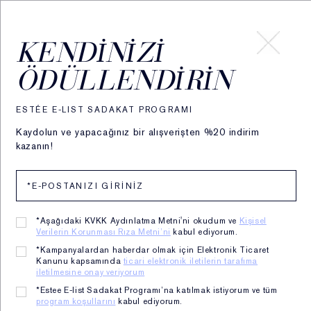
HESABIM
KENDINIZI
ÖDÜLLENDIRIN
MÜŞTERI HIZMETLERI
ESTÉE E-LIST SADAKAT PROGRAMI
Kaydolun ve yapacağınız bir alışverişten %20 indirim
KARGO
kazanın!
İPTAL/İADE
SIPARIŞLER
*Aşağıdaki KVKK Aydınlatma Metni'ni okudum ve
Kişisel
Verilerin Korunması Rıza Metni’ni
kabul ediyorum.
SIKÇA SORULAN SORULAR
*Kampanyalardan haberdar olmak için Elektronik Ticaret
Kanunu kapsamında
ticari elektronik iletilerin tarafıma
ALIŞVERIŞ
iletilmesine onay veriyorum
*Estee E-list Sadakat Programı’na katılmak istiyorum ve tüm
ONLINE ALIŞVERIŞ
program koşullarını
kabul ediyorum.