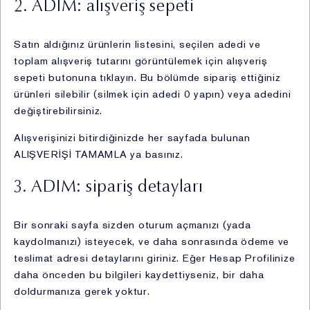
2. ADIM: alışveriş sepeti
(CRM) ve diğer müşteri programları vasıtasıyla,
vii. Şirket sadakat programı kapsamında
gerçekleştirilen üyelik işlemleri vasıtasıyla,
Satın aldığınız ürünlerin listesini, seçilen adedi ve
viii. Mağazalar içerisinde yer alan kapalı devre kamera
toplam alışveriş tutarını görüntülemek için alışveriş
sistemi vasıtasıyla,
sepeti butonuna tıklayın. Bu bölümde sipariş ettiğiniz
ix. Şirket’in müşterilerine ilişkin olarak hizmet aldığı ve
ürünleri silebilir (silmek için adedi 0 yapın) veya adedini
iş ilişkisi içerisinde anlaşmalı olduğu üçüncü kişiler
değiştirebilirsiniz.
vasıtasıyla.
Alışverişinizi bitirdiğinizde her sayfada bulunan
Kişisel Verilerin işlenmesine ilişkin KVKK’nın 5. ve 6.
ALIŞVERİŞİ TAMAMLA ya basınız.
maddesinde belirtilen hukuki sebepler aşağıdaki
gibidir:
3. ADIM: sipariş detayları
i. Açık rızanızın bulunması,
Bir sonraki sayfa sizden oturum açmanızı (yada
ii. Kanunlarda açıkça öngörülmesi,
kaydolmanızı) isteyecek, ve daha sonrasında ödeme ve
iii. Fiili imkânsızlık nedeniyle rızasını açıklayamayacak
teslimat adresi detaylarını giriniz. Eğer Hesap Profilinize
durumda bulunan veya rızasına hukuki geçerlilik
daha önceden bu bilgileri kaydettiyseniz, bir daha
tanınmayan kişinin kendisinin ya da bir başkasının
doldurmanıza gerek yoktur.
hayatı veya beden bütünlüğünün korunması için zorunlu