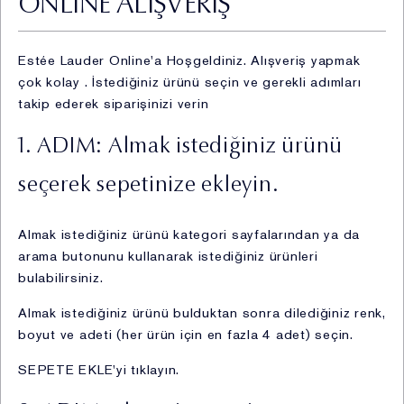
ONLINE ALIŞVERİŞ
i. Mağaza ziyaretleriniz esnasında yapmış olduğunuz
alışverişler neticesinde kasalardan sözlü veya yazılı
Estée Lauder Online'a Hoşgeldiniz. Alışveriş yapmak
olarak,
çok kolay . İstediğiniz ürünü seçin ve gerekli adımları
ii. Şirkete ait internet siteleri üzerinden gerçekleştirmiş
takip ederek siparişinizi verin
olduğunuz ziyaretler, üyelik, kayıt ve alışverişler
vasıtasıyla,
1. ADIM: Almak istediğiniz ürünü
iii. Şirket uzmanının çalıştığı anlaşmalı satış
noktalarında yapılan satışlar, buralarda bulunan Şirket
seçerek sepetinize ekleyin.
çalışanları ve doldurulan bilgi formları vasıtasıyla,
iv. Sephora, Boyner, Sevil mağazaları ve çeşitli
Almak istediğiniz ürünü kategori sayfalarından ya da
parfümerilerin içerisinde yer alan Şirket’e ait
arama butonunu kullanarak istediğiniz ürünleri
kiosklardan sözlü veya yazılı olarak,
bulabilirsiniz.
v. Müşterilerin tüm satış kanalları veya sosyal medya ve
şikâyet platformları üzerinden, global ya da Müşteri
Almak istediğiniz ürünü bulduktan sonra dilediğiniz renk,
İletişim Merkezi’ne yapmış oldukları sözlü ve yazılı
boyut ve adeti (her ürün için en fazla 4 adet) seçin.
şikayetler vasıtasıyla,
SEPETE EKLE'yi tıklayın.
vi. Müşterilerin mağaza ziyaretleri esnasında doldurulan
müşteri kartları, müşteri ilişkileri yönetim programları