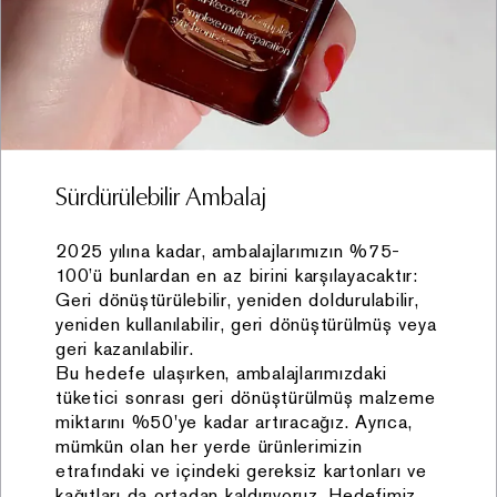
(CRM) ve diğer müşteri programları vasıtasıyla,
vii. Şirket sadakat programı kapsamında
gerçekleştirilen üyelik işlemleri vasıtasıyla,
viii. Mağazalar içerisinde yer alan kapalı devre kamera
sistemi vasıtasıyla,
ix. Şirket’in müşterilerine ilişkin olarak hizmet aldığı ve
iş ilişkisi içerisinde anlaşmalı olduğu üçüncü kişiler
Sürdürülebilir Ambalaj
vasıtasıyla.
Kişisel Verilerin işlenmesine ilişkin KVKK’nın 5. ve 6.
2025 yılına kadar, ambalajlarımızın %75-
maddesinde belirtilen hukuki sebepler aşağıdaki
100’ü bunlardan en az birini karşılayacaktır:
gibidir:
Geri dönüştürülebilir, yeniden doldurulabilir,
yeniden kullanılabilir, geri dönüştürülmüş veya
i. Açık rızanızın bulunması,
geri kazanılabilir.
ii. Kanunlarda açıkça öngörülmesi,
Bu hedefe ulaşırken, ambalajlarımızdaki
iii. Fiili imkânsızlık nedeniyle rızasını açıklayamayacak
tüketici sonrası geri dönüştürülmüş malzeme
durumda bulunan veya rızasına hukuki geçerlilik
miktarını %50'ye kadar artıracağız. Ayrıca,
tanınmayan kişinin kendisinin ya da bir başkasının
mümkün olan her yerde ürünlerimizin
etrafındaki ve içindeki gereksiz kartonları ve
hayatı veya beden bütünlüğünün korunması için zorunlu
kağıtları da ortadan kaldırıyoruz. Hedefimiz,