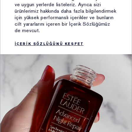
ve uygun yerlerde listeleriz. Ayrıca sizi
i. Mağaza ziyaretleriniz esnasında yapmış olduğunuz
ürünlerimiz hakkında daha fazla bilgilendirmek
alışverişler neticesinde kasalardan sözlü veya yazılı
için yüksek performanslı içerikler ve bunların
olarak,
cilt yararlarını içeren bir
İçerik Sözlüğümüz
ii. Şirkete ait internet siteleri üzerinden gerçekleştirmiş
de mevcut.
olduğunuz ziyaretler, üyelik, kayıt ve alışverişler
vasıtasıyla,
İÇERIK SÖZLÜĞÜNÜ KEŞFET
iii. Şirket uzmanının çalıştığı anlaşmalı satış
noktalarında yapılan satışlar, buralarda bulunan Şirket
çalışanları ve doldurulan bilgi formları vasıtasıyla,
iv. Sephora, Boyner, Sevil mağazaları ve çeşitli
parfümerilerin içerisinde yer alan Şirket’e ait
kiosklardan sözlü veya yazılı olarak,
v. Müşterilerin tüm satış kanalları veya sosyal medya ve
şikâyet platformları üzerinden, global ya da Müşteri
İletişim Merkezi’ne yapmış oldukları sözlü ve yazılı
şikayetler vasıtasıyla,
vi. Müşterilerin mağaza ziyaretleri esnasında doldurulan
müşteri kartları, müşteri ilişkileri yönetim programları