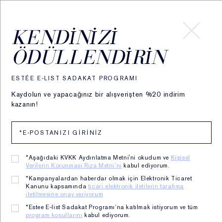
HESABIM
KENDINIZI
ÖDÜLLENDIRIN
ESTÉE E-LIST SADAKAT PROGRAMI
Kaydolun ve yapacağınız bir alışverişten %20 indirim
kazanın!
*Aşağıdaki KVKK Aydınlatma Metni'ni okudum ve
Kişisel
Verilerin Korunması Rıza Metni’ni
kabul ediyorum.
Discover
Hedef ve Değerlerimiz
Sürdürülebilirlik
*Kampanyalardan haberdar olmak için Elektronik Ticaret
Kanunu kapsamında
ticari elektronik iletilerin tarafıma
iletilmesine onay veriyorum
Sürdürülebilirlik
*Estee E-list Sadakat Programı’na katılmak istiyorum ve tüm
program koşullarını
kabul ediyorum.