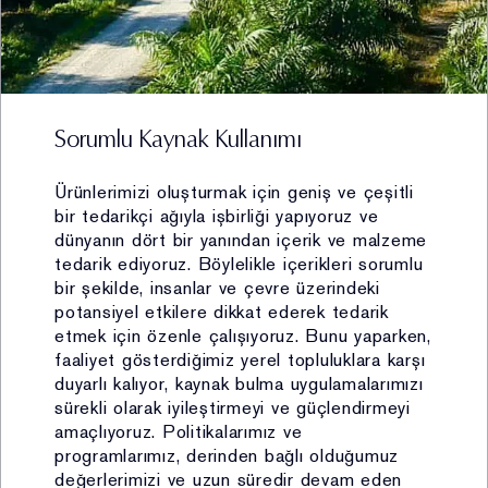
Kişisel Verileriniz aşağıdaki amaçlar dahilinde açık
rızanıza binaen veya KVKK kapsamında hukuken izin
verilen diğer hallerde Şirket tarafından işlenmektedir:
i. Faaliyetlerin mevzuata uygun yürütülmesi kapsamında
Sorumlu Kaynak Kullanımı
müşterilere satış işlemi sonrası fatura kesilmesi,
vergisel ve diğer kanuni yükümlülüklerin yerine
Ürünlerimizi oluşturmak için geniş ve çeşitli
getirilmesi (kimlik, iletişim, müşteri işlem, hukuki işlem
bir tedarikçi ağıyla işbirliği yapıyoruz ve
bilgisi) (Hukuki sebep: kanunlarda açıkça öngörülmesi,
dünyanın dört bir yanından içerik ve malzeme
sözleşmenin ifası, bir hakkın tesisi, kullanılması ve
tedarik ediyoruz. Böylelikle içerikleri sorumlu
korunması için veri işlemenin zorunlu olması)
bir şekilde, insanlar ve çevre üzerindeki
ii. Perakende satış ve şüpheli işlem kontrolü
potansiyel etkilere dikkat ederek tedarik
etmek için özenle çalışıyoruz. Bunu yaparken,
kapsamında finans ve muhasebe işlemlerinin
faaliyet gösterdiğimiz yerel topluluklara karşı
yürütülmesi (kimlik, iletişim, müşteri işlem, finans bilgisi)
duyarlı kalıyor, kaynak bulma uygulamalarımızı
(Hukuki sebep: meşru menfaat)
sürekli olarak iyileştirmeyi ve güçlendirmeyi
iii. Ürünlere bağlılık süreçlerinin yürütülmesi
amaçlıyoruz. Politikalarımız ve
kapsamında müşterilere sadakat programı
programlarımız, derinden bağlı olduğumuz
çerçevesinde çeşitli avantajlar ve sadakat kartı
değerlerimizi ve uzun süredir devam eden