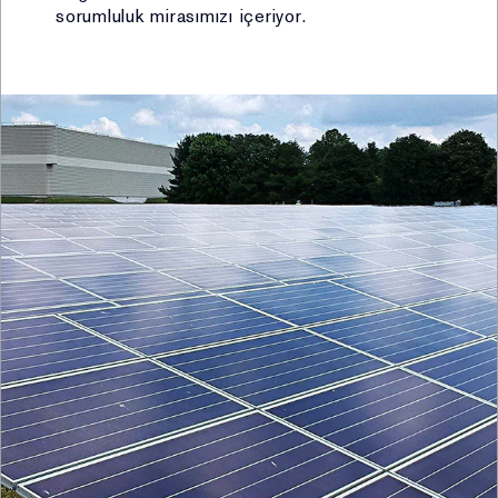
sağlanması ve bunlara ilişkin bilgilendirmede
sorumluluk mirasımızı içeriyor.
bulunulması (kimlik, iletişim, lokasyon, müşteri işlem,
işlem güvenliği bilgisi, pazarlama bilgisi, hobi bilgisi,
kozmetik ürün kullanım bilgisi, cihaz mac adresi bilgisi,
ağ bilgisi, cihaz bilgisi) (Hukuki sebep: açık rıza)
iv. Ürün pazarlama süreçlerinin yürütülmesi kapsamında
geçmişe dönük alışveriş alışkanlıkları ve eğilimleri
analiz edilerek özelleştirilmiş pazarlama faaliyetlerinin
planlanması ve icrasının yönetimi (kimlik, iletişim,
lokasyon, müşteri işlem, mesleki deneyim, pazarlama,
kozmetik ürün kullanım bilgisi, müşteri hobileri, cihaz
mac adresi bilgisi, ağ bilgisi, cihaz bilgisi) (Hukuki
sebep: açık rıza)
v. Reklam/kampanya/promosyon, ürün pazarlama
süreçleri ve iletişim faaliyetlerinin yürütülmesi
kapsamında elektronik ticari iletilerin gönderilmesi
(kampanya, reklam, promosyon, hediye kodları,
müşteriye özel tek kullanımlık kodlar, telafi kodları,
özelleştirilmiş reklam gibi, telefon, SMS, MMS, e-