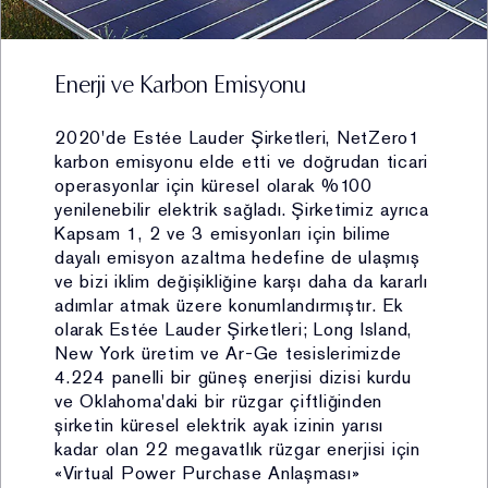
posta(matbu) veya diğer şekillerde) gönderiminin
sağlanması (kimlik, iletişim, lokasyon, müşteri işlem
bilgisi, işlem güvenliği, mesleki deneyim, pazarlama,
Enerji ve Karbon Emisyonu
kozmetik ürün kullanım bilgisi, sosyal medya hesap
bilgisi, cihaz mac adresi bilgisi, ağ bilgisi, cihaz bilgisi)
2020'de Estée Lauder Şirketleri, NetZero1
(Hukuki sebep: açık rıza)
karbon emisyonu elde etti ve doğrudan ticari
vi. Ürün pazarlama faaliyetleri (kimlik, iletişim,
operasyonlar için küresel olarak %100
pazarlama, sosyal medya hesap bilgileri, müşteri işlem,
yenilenebilir elektrik sağladı. Şirketimiz ayrıca
kozmetik ürün kullanım bilgisi, işlem güvenliği, lokasyon,
Kapsam 1, 2 ve 3 emisyonları için bilime
cihaz mac adresi bilgisi, ağ bilgisi, cihaz bilgisi)
dayalı emisyon azaltma hedefine de ulaşmış
(Hukuki sebep: açık rıza)
ve bizi iklim değişikliğine karşı daha da kararlı
vii. Fiziksel mekân güvenliğinin ve işyeri sağlığı ve
adımlar atmak üzere konumlandırmıştır. Ek
güvenliğinin temini kapsamında mağaza güvenliğinin
olarak Estée Lauder Şirketleri; Long Island,
New York üretim ve Ar-Ge tesislerimizde
sağlanması (fiziksel mekân güvenliği bilgisi, görsel ve
4.224 panelli bir güneş enerjisi dizisi kurdu
işitsel kayıtlar) (Hukuki sebep: hukuki
ve Oklahoma'daki bir rüzgar çiftliğinden
yükümlülüklerimizin yerine getirebilmesi, bir hakkın
şirketin küresel elektrik ayak izinin yarısı
tesisi, kullanılması ve korunması için veri işlemenin
kadar olan 22 megavatlık rüzgar enerjisi için
zorunlu olması)
«Virtual Power Purchase Anlaşması»
viii. Firma bağlılık süreçlerinin yürütülmesi kapsamında