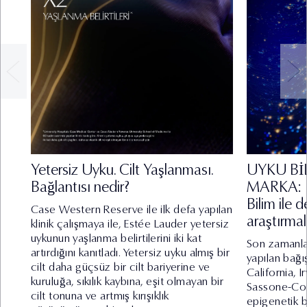
olması,
iv. Bir sözleşmenin kurulması veya ifasıyla ilgili olarak
kişisel veri işlenmesi,
v. Hukuki yükümlülüklerimizin yerine getirebilmesi için
zorunlu olması,
vi. İlgili kişinin kendisi tarafından alenileştirilmiş olması,
vii. Bir hakkın tesisi, kullanılması veya korunması için
veri işlemenin zorunlu olması, ve
viii. Sizlerin temel hak ve özgürlüklerine zarar vermemek
kaydıyla, meşru menfaatlerimiz için zorunlu olması.
Yetersiz Uyku. Cilt Yaşlanması.
UYKU B
3. Toplanan Kişisel Verileriniz
Bağlantısı nedir?
MARKA:
Bilim ile 
Case Western Reserve ile ilk defa yapılan
Sizlerden topladığımız Kişisel Veriler aşağıda Bölüm
araştırma
klinik çalışmaya ile, Estée Lauder yetersiz
4'te belirttiğimiz işleme amaçlarıyla orantılı olarak
uykunun yaşlanma belirtilerini iki kat
işlediğimiz verilerinizdir.
Son zamanla
artırdığını kanıtladı. Yetersiz uyku almış bir
yapılan bağı
cilt daha güçsüz bir cilt bariyerine ve
4. Kişisel Verilerin Hangi Amaçla
California, 
kuruluğa, sıkılık kaybına, eşit olmayan bir
Sassone-Cors
İşleneceği
cilt tonuna ve artmış kırışıklık
epigenetik b