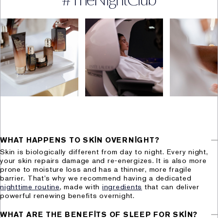
posta(matbu) veya diğer şekillerde) gönderiminin
sağlanması (kimlik, iletişim, lokasyon, müşteri işlem
bilgisi, işlem güvenliği, mesleki deneyim, pazarlama,
kozmetik ürün kullanım bilgisi, sosyal medya hesap
bilgisi, cihaz mac adresi bilgisi, ağ bilgisi, cihaz bilgisi)
(Hukuki sebep: açık rıza)
vi. Ürün pazarlama faaliyetleri (kimlik, iletişim,
pazarlama, sosyal medya hesap bilgileri, müşteri işlem,
kozmetik ürün kullanım bilgisi, işlem güvenliği, lokasyon,
cihaz mac adresi bilgisi, ağ bilgisi, cihaz bilgisi)
(Hukuki sebep: açık rıza)
vii. Fiziksel mekân güvenliğinin ve işyeri sağlığı ve
WHAT HAPPENS TO SKIN OVERNIGHT?
güvenliğinin temini kapsamında mağaza güvenliğinin
Skin is biologically different from day to night. Every night,
sağlanması (fiziksel mekân güvenliği bilgisi, görsel ve
your skin repairs damage and re-energizes. It is also more
prone to moisture loss and has a thinner, more fragile
işitsel kayıtlar) (Hukuki sebep: hukuki
barrier. That’s why we recommend having a dedicated
yükümlülüklerimizin yerine getirebilmesi, bir hakkın
nighttime routine
, made with
ingredients
that can deliver
tesisi, kullanılması ve korunması için veri işlemenin
powerful renewing benefits overnight.
zorunlu olması)
WHAT ARE THE BENEFITS OF SLEEP FOR SKIN?
viii. Firma bağlılık süreçlerinin yürütülmesi kapsamında