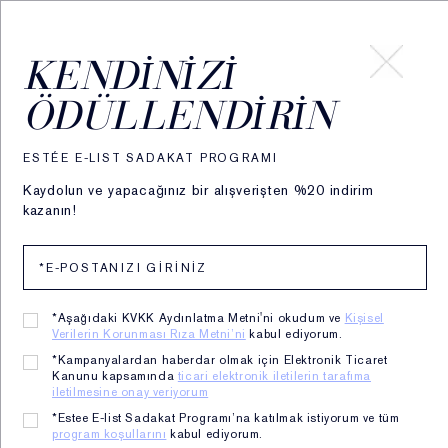
HESABIM
KENDINIZI
ÖDÜLLENDIRIN
40 Yıllık Gece Bilimi
ESTÉE E-LIST SADAKAT PROGRAMI
Uzmanlığı
Kaydolun ve yapacağınız bir alışverişten %20 indirim
kazanın!
Gece cilt bakım formüllerimiz, öncü uyku bilimi
ve cildin gece bilimine dair derin anlayışımıza
dayanmaktadır.
*Aşağıdaki KVKK Aydınlatma Metni'ni okudum ve
Kişisel
Verilerin Korunması Rıza Metni’ni
kabul ediyorum.
Gece Bilimini Nasıl Biliyoruz:
*Kampanyalardan haberdar olmak için Elektronik Ticaret
Kanunu kapsamında
ticari elektronik iletilerin tarafıma
iletilmesine onay veriyorum
*Estee E-list Sadakat Programı’na katılmak istiyorum ve tüm
program koşullarını
kabul ediyorum.