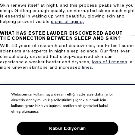
Skin renews itself at night, and this process peaks while you
müşterilerin internet sitesi üzerinden üyeliklerinin
sleep. Getting enough quality, uninterrupted sleep each night
sağlanması ve bu üyeliklerine istinaden karşılama e-
is essential in waking up with beautiful, glowing skin and
postası gönderilmesi (kimlik, iletişim, işlem güvenliği
helping prevent visible
signs of aging.
bilgisi, görsel ve işitsel kayıtlar) (Hukuki sebep: açık
WHAT HAS ESTÉE LAUDER DISCOVERED ABOUT
rıza)
THE CONNECTION BETWEEN SLEEP AND SKIN?
ix. Mal ve hizmet alım ve satış süreçlerinin yürütülmesi
With 40 years of research and discoveries, our Estée Lauder
ve bu kapsamda müşterilerin internet üzerinden
scientists are experts in night sleep science. Our first-ever
clinical study unveiled that sleep-deprived skin can
mağazalardan alacakları ürünleri rezerve edebilmesi ve
experience a weaker barrier and dryness,
loss of firmness,
a
müşterilerin satın almış oldukları ürünlerin satış
more uneven skintone and increased
lines
.
işlemlerinin gerçekleştirilmesi (kimlik, iletişim, müşteri
işlem, finans, işlem güvenliği bilgisi) (Hukuki sebep:
sözleşmenin kurulması ve ifası)
MAKYAJ SERVİSLERİ
ÜYE OL %20 İNDİRİM
ESTÉE LOYALTY
x. Ürün pazarlama süreçlerinin yürütülmesine yönelik
Websitemizi kullanmaya devam ettiğinizde size daha iyi bir
olarak Şirket e-bülten gönderiminin sağlanması (kimlik,
alışveriş deneyimi ve kişiselleştirilmiş içerik sunmak için
Kurumsal Haberler
kullandığımız bize ve üçüncü partilere ait çerezleri kabul
iletişim, pazarlama, müşteri işlem bilgisi) (Hukuki
etmiş olursunuz.
sebep: açık rıza)
Bize Ulaşın
xi. Ürün pazarlama süreçlerinin yürütülmesi kapsamında
Kabul Ediyorum
internet sitesi üzerinden ürün almayan üyelerin siteye
Müşteri Hizmetleri