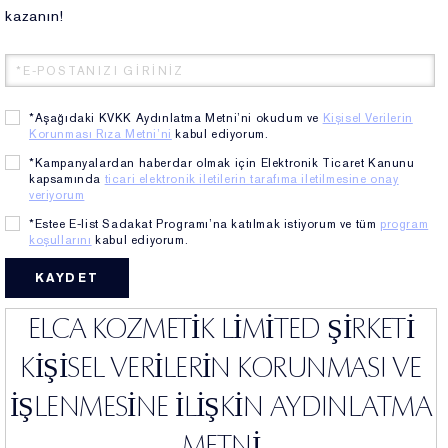
RE-CREATION
kazanın!
*Aşağıdaki KVKK Aydınlatma Metni’ni okudum ve
Kişisel Verilerin
Korunması Rıza Metni’ni
kabul ediyorum.
*Kampanyalardan haberdar olmak için Elektronik Ticaret Kanunu
kapsamında
ticari elektronik iletilerin tarafıma iletilmesine onay
veriyorum
*Estee E-list Sadakat Programı’na katılmak istiyorum ve tüm
program
koşullarını
kabul ediyorum.
ELCA KOZMETİK LİMİTED ŞİRKETİ
KİŞİSEL VERİLERİN KORUNMASI VE
ULTIMATE DIAMOND
İŞLENMESİNE İLİŞKİN AYDINLATMA
ULTIMATE LIFT
METNİ