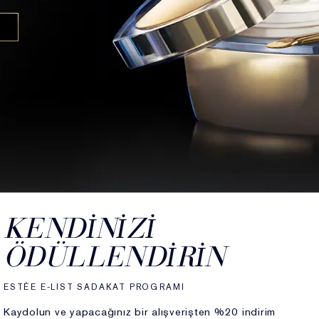
KENDINIZI
ÖDÜLLENDIRIN
ESTÉE E-LIST SADAKAT PROGRAMI
Kaydolun ve yapacağınız bir alışverişten %20 indirim