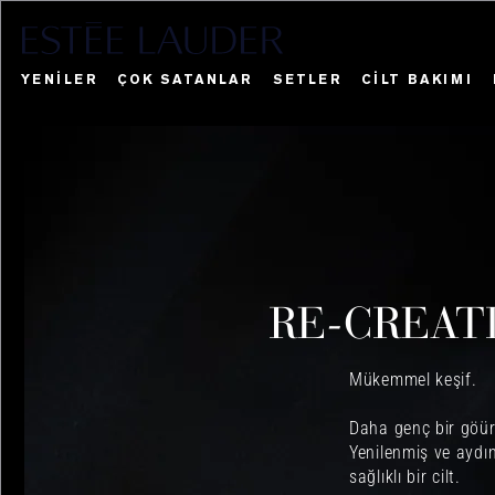
YENİLER
ÇOK SATANLAR
SETLER
CİLT BAKIMI
Blockbuster Seti
Hediye ve Se
Yeniler
Ka
Re
RE-CREAT
Mükemmel keşif.
Daha genç bir göü
Yenilenmiş ve aydı
sağlıklı bir cilt.