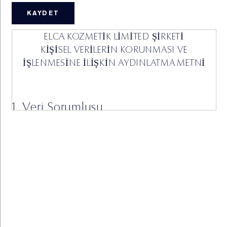
ELCA KOZMETİK LİMİTED ŞİRKETİ
KİŞİSEL VERİLERİN KORUNMASI VE
İŞLENMESİNE İLİŞKİN AYDINLATMA METNİ
1. Veri Sorumlusu
İşbu Kişisel Verilerin Korunması ve İşlenmesine İlişkin
Aydınlatma Metni (“Aydınlatma Metni”) ile ELCA
Kozmetik Limited Şirketi (‘’Şirket’’) olarak, 6698 sayılı
Kişisel Verilerin Korunması Kanunu (“KVKK”) uyarınca,
Veri Sorumlusu sıfatıyla, siz değerli müşterilerimizi
KVKK kapsamındaki aydınlatma yükümlülüğümüz
çerçevesinde bilgilendirmek isteriz.
KVKK Kapsamında kişisel veri kimliği belirli veya
belirlenebilir gerçek kişiye ilişkin her türlü bilgiyi