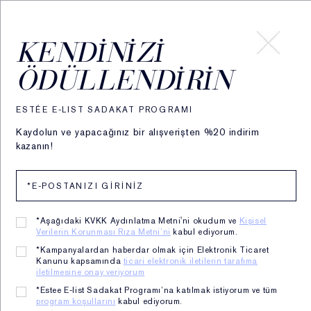
HESABIM
KENDINIZI
ÖDÜLLENDIRIN
Discover
How To
5 Steps to Skin Prep
ESTÉE E-LIST SADAKAT PROGRAMI
5 Steps to Skin Prep
Kaydolun ve yapacağınız bir alışverişten %20 indirim
kazanın!
Put some prep in your step.
Discover how to achieve
flawless, glowing skin for
*Aşağıdaki KVKK Aydınlatma Metni'ni okudum ve
Kişisel
any event or occasion
Verilerin Korunması Rıza Metni’ni
kabul ediyorum.
*Kampanyalardan haberdar olmak için Elektronik Ticaret
Kanunu kapsamında
ticari elektronik iletilerin tarafıma
Author: The Estée Lauder Experts
iletilmesine onay veriyorum
Last updated: 07/10/2026
*Estee E-list Sadakat Programı’na katılmak istiyorum ve tüm
program koşullarını
kabul ediyorum.