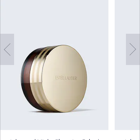
sağlanması ve bunlara ilişkin bilgilendirmede
bulunulması (kimlik, iletişim, lokasyon, müşteri işlem,
işlem güvenliği bilgisi, pazarlama bilgisi, hobi bilgisi,
kozmetik ürün kullanım bilgisi, cihaz mac adresi bilgisi,
ağ bilgisi, cihaz bilgisi) (Hukuki sebep: açık rıza)
iv. Ürün pazarlama süreçlerinin yürütülmesi kapsamında
geçmişe dönük alışveriş alışkanlıkları ve eğilimleri
analiz edilerek özelleştirilmiş pazarlama faaliyetlerinin
planlanması ve icrasının yönetimi (kimlik, iletişim,
lokasyon, müşteri işlem, mesleki deneyim, pazarlama,
kozmetik ürün kullanım bilgisi, müşteri hobileri, cihaz
mac adresi bilgisi, ağ bilgisi, cihaz bilgisi) (Hukuki
sebep: açık rıza)
v. Reklam/kampanya/promosyon, ürün pazarlama
süreçleri ve iletişim faaliyetlerinin yürütülmesi
kapsamında elektronik ticari iletilerin gönderilmesi
(kampanya, reklam, promosyon, hediye kodları,
müşteriye özel tek kullanımlık kodlar, telafi kodları,
özelleştirilmiş reklam gibi, telefon, SMS, MMS, e-