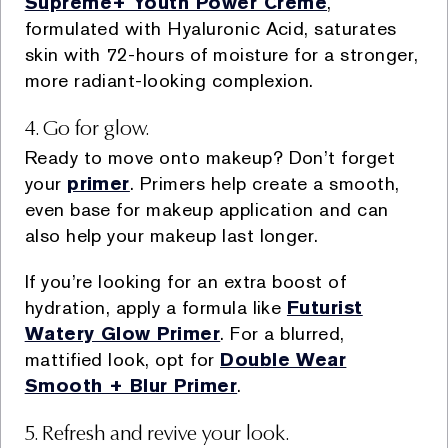
olması,
Supreme+ Youth Power Creme
,
iv. Bir sözleşmenin kurulması veya ifasıyla ilgili olarak
formulated with Hyaluronic Acid, saturates
kişisel veri işlenmesi,
skin with 72-hours of moisture for a stronger,
v. Hukuki yükümlülüklerimizin yerine getirebilmesi için
more radiant-looking complexion.
zorunlu olması,
vi. İlgili kişinin kendisi tarafından alenileştirilmiş olması,
4. Go for glow.
vii. Bir hakkın tesisi, kullanılması veya korunması için
Ready to move onto makeup? Don’t forget
veri işlemenin zorunlu olması, ve
your
primer
. Primers help create a smooth,
viii. Sizlerin temel hak ve özgürlüklerine zarar vermemek
even base for makeup application and can
kaydıyla, meşru menfaatlerimiz için zorunlu olması.
also help your makeup last longer.
3. Toplanan Kişisel Verileriniz
If you’re looking for an extra boost of
Sizlerden topladığımız Kişisel Veriler aşağıda Bölüm
hydration, apply a formula like
Futurist
4'te belirttiğimiz işleme amaçlarıyla orantılı olarak
Watery Glow Primer
. For a blurred,
işlediğimiz verilerinizdir.
mattified look, opt for
Double Wear
Smooth + Blur Primer
.
4. Kişisel Verilerin Hangi Amaçla
İşleneceği
5. Refresh and revive your look.