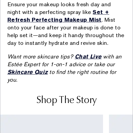
Ensure your makeup looks fresh day and
Kişisel Verileriniz aşağıdaki amaçlar dahilinde açık
night with a perfecting spray like
Set +
rızanıza binaen veya KVKK kapsamında hukuken izin
Refresh Perfecting Makeup Mist
. Mist
verilen diğer hallerde Şirket tarafından işlenmektedir:
onto your face after your makeup is done to
i. Faaliyetlerin mevzuata uygun yürütülmesi kapsamında
help set it—and keep it handy throughout the
müşterilere satış işlemi sonrası fatura kesilmesi,
day to instantly hydrate and revive skin.
vergisel ve diğer kanuni yükümlülüklerin yerine
getirilmesi (kimlik, iletişim, müşteri işlem, hukuki işlem
Want more skincare tips?
Chat Live
with an
bilgisi) (Hukuki sebep: kanunlarda açıkça öngörülmesi,
Estée Expert for 1-on-1 advice or take our
sözleşmenin ifası, bir hakkın tesisi, kullanılması ve
Skincare Quiz
to find the right routine for
korunması için veri işlemenin zorunlu olması)
you.
ii. Perakende satış ve şüpheli işlem kontrolü
kapsamında finans ve muhasebe işlemlerinin
yürütülmesi (kimlik, iletişim, müşteri işlem, finans bilgisi)
Shop The Story
(Hukuki sebep: meşru menfaat)
iii. Ürünlere bağlılık süreçlerinin yürütülmesi
kapsamında müşterilere sadakat programı
çerçevesinde çeşitli avantajlar ve sadakat kartı