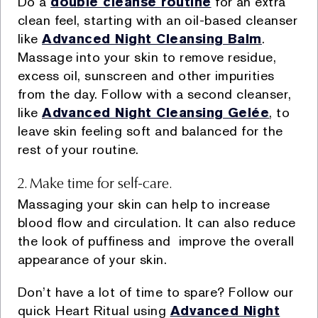
Do a
double cleanse routine
for an extra
i. Mağaza ziyaretleriniz esnasında yapmış olduğunuz
clean feel, starting with an oil-based cleanser
alışverişler neticesinde kasalardan sözlü veya yazılı
like
Advanced Night Cleansing Balm
.
olarak,
Massage into your skin to remove residue,
ii. Şirkete ait internet siteleri üzerinden gerçekleştirmiş
excess oil, sunscreen and other impurities
olduğunuz ziyaretler, üyelik, kayıt ve alışverişler
from the day. Follow with a second cleanser,
vasıtasıyla,
like
Advanced Night Cleansing Gelée
, to
iii. Şirket uzmanının çalıştığı anlaşmalı satış
leave skin feeling soft and balanced for the
noktalarında yapılan satışlar, buralarda bulunan Şirket
rest of your routine.
çalışanları ve doldurulan bilgi formları vasıtasıyla,
iv. Sephora, Boyner, Sevil mağazaları ve çeşitli
2. Make time for self-care.
parfümerilerin içerisinde yer alan Şirket’e ait
Massaging your skin can help to increase
kiosklardan sözlü veya yazılı olarak,
blood flow and circulation. It can also reduce
v. Müşterilerin tüm satış kanalları veya sosyal medya ve
the look of puffiness and improve the overall
şikâyet platformları üzerinden, global ya da Müşteri
İletişim Merkezi’ne yapmış oldukları sözlü ve yazılı
appearance of your skin.
şikayetler vasıtasıyla,
Don’t have a lot of time to spare? Follow our
vi. Müşterilerin mağaza ziyaretleri esnasında doldurulan
müşteri kartları, müşteri ilişkileri yönetim programları
quick Heart Ritual using
Advanced Night