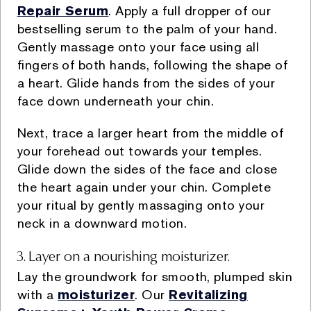
(CRM) ve diğer müşteri programları vasıtasıyla,
Repair Serum
. Apply a full dropper of our
vii. Şirket sadakat programı kapsamında
bestselling serum to the palm of your hand.
gerçekleştirilen üyelik işlemleri vasıtasıyla,
Gently massage onto your face using all
viii. Mağazalar içerisinde yer alan kapalı devre kamera
fingers of both hands, following the shape of
sistemi vasıtasıyla,
a heart. Glide hands from the sides of your
ix. Şirket’in müşterilerine ilişkin olarak hizmet aldığı ve
face down underneath your chin.
iş ilişkisi içerisinde anlaşmalı olduğu üçüncü kişiler
vasıtasıyla.
Next, trace a larger heart from the middle of
your forehead out towards your temples.
Kişisel Verilerin işlenmesine ilişkin KVKK’nın 5. ve 6.
maddesinde belirtilen hukuki sebepler aşağıdaki
Glide down the sides of the face and close
gibidir:
the heart again under your chin. Complete
your ritual by gently massaging onto your
i. Açık rızanızın bulunması,
neck in a downward motion.
ii. Kanunlarda açıkça öngörülmesi,
iii. Fiili imkânsızlık nedeniyle rızasını açıklayamayacak
3. Layer on a nourishing moisturizer.
durumda bulunan veya rızasına hukuki geçerlilik
Lay the groundwork for smooth, plumped skin
tanınmayan kişinin kendisinin ya da bir başkasının
with a
moisturizer
. Our
Revitalizing
hayatı veya beden bütünlüğünün korunması için zorunlu