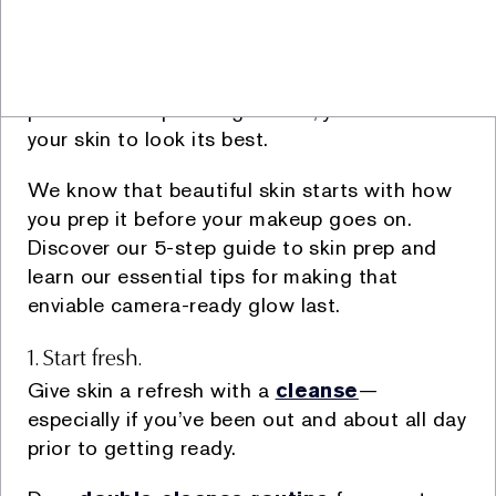
(“Kişisel Veri”) ve bunun bir özel türü olan Özel Nitelikli
P
arties? Weddings? Late night dinners
Kişisel Veri ise, ırk, etnik köken, siyasi düşünce, felsefi
inanç, din, mezhep veya diğer inançlar, kılık ve kıyafet,
with friends? If your social calendar is
dernek, vakıf ya da sendika üyeliği, sağlık, cinsel hayat,
packed with upcoming events, you’ll want
ceza mahkûmiyeti ve güvenlik tedbirleriyle ilgili verileri
your skin to look its best.
ile biyometrik ve genetik verileri (“Özel Nitelikli Kişisel
Veri”) ifade eder. Bu kapsamda Kişisel Veri tanımı Özel
We know that beautiful skin starts with how
Nitelikli Kişisel Verilerinizi de kapsamaktadır.
you prep it before your makeup goes on.
Discover our 5-step guide to skin prep and
2. Kişisel Verilerin Toplanma Yöntemi
learn our essential tips for making that
ve İşlemenin Hukuki Sebepleri
enviable camera-ready glow last.
Kişisel Verileriniz, Şirket ile yaptığınız işlemlerle
1. Start fresh.
bağlantılı olarak ve aşağıda Bölüm 4’te belirtilen amaç
Give skin a refresh with a
cleanse
—
ve kapsamda, otomatik veya otomatik olmayan yollarla,
especially if you’ve been out and about all day
sözlü, yazılı ve elektronik şekilde ve aşağıdaki
prior to getting ready.
yöntemler ve Şirket’in anlaşmalı olduğu üçüncü kişiler
vasıtasıyla toplanmaktadır.