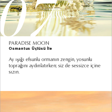
07
faaliyetlerinin yürütülmesi, online danışmanlık
taleplerinin yerine getirilmesi gibi süreçlerin
yürütülmesi (kimlik, iletişim, müşteri işlem, işlem
güvenliği, kozmetik ürün kullanım bilgisi, mesleki
deneyim, sosyal medya hesap bilgisi, görsel ve işitsel
kayıtlar) (Hukuki sebep: açık rıza, sözleşmenin ifası,
meşru menfaat)
PARADISE MOON
xv. Mal satış sonrası destek hizmetlerinin yürütülmesi
Osmantus Üçlüsü İle
kapsamında memnun kalınmayan ve iade edilmiş
ürünlere ilişkin süreçlerin yürütülmesi (kimlik, iletişim,
Ay ışığı efsunlu ormanın zengin, yosunlu
müşteri işlem, işlem güvenliği, kozmetik ürün kullanım
toprağını aydınlatırken; siz de sessizce içine
bilgisi, finans, sosyal medya hesap bilgisi) (Hukuki
sızın.
sebep: sözleşmenin ifası, hukuk yükümlülüklerimizin
yerine getirilmesi, bir hakkın tesisi, kullanılması ve
korunması, ilgili kişi tarafından alenileştirilmiş olması)
xvi. Ürün pazarlama süreçlerinin yürütülmesi
kapsamında saç kamerası aracılığıyla müşterilere saç
ve saç derisi konsültasyonu yaparak ürün reçetesi
yazılması (kimlik, iletişim, kozmetik ürün kullanımı)