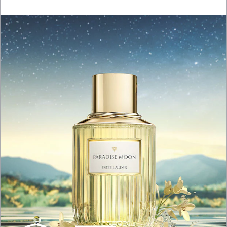
geri çağrılma faaliyetlerinin sağlanması (kimlik, iletişim
ve pazarlama, müşteri işlem, lokasyon bilgisi, cihaz mac
adresi bilgisi, ağ bilgisi, cihaz bilgisi) (Hukuki sebep:
açık rıza)
xii. Firma bağlılık süreçlerinin yürütülmesi kapsamında
müşterilerin mağazayla olan ilişkilerinin devam
edebilmesine yönelik olarak hediye kart ve indirim
kuponu sağlanması (kimlik, iletişim, pazarlama,
lokasyon, müşteri işlem bilgisi, cihaz mac adresi bilgisi,
ağ bilgisi, cihaz bilgisi) (Hukuki sebep: açık rıza)
xiii. Müşterilerin mağaza içinde veya müşteri kartlarında
konumlandırılmış QR kodlar aracılığıyla faydalanmak
veya satın almak istedikleri hizmete/ürüne yönelik
olarak ilgili internet sitelerine yönlendirme yapılması
(işlem güvenliği, cihaz bilgisi) (Hukuki sebep:
sözleşmenin ifası, meşru menfaat)
xiv. Müşteri memnuniyetine yönelik aktivitelerin
yürütülmesi, ürün kullanımı ve bakım randevusuna ilişkin
soruların cevaplandırılması, online ürün deneme