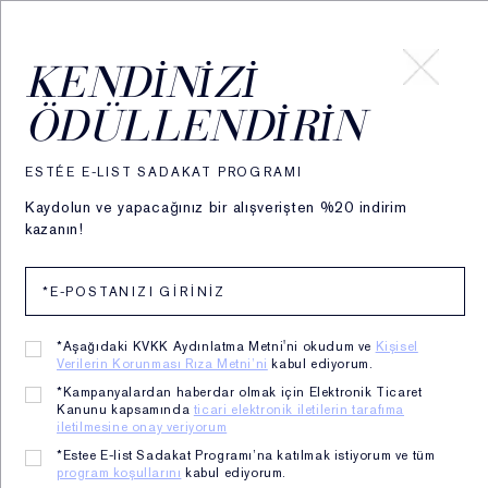
HESABIM
KENDINIZI
ÖDÜLLENDIRIN
Estée Trend Raporu
Estée'den İlham Aldı
ESTÉE E-LIST SADAKAT PROGRAMI
Keşfedilmemiş Bir Dünya
Kaydolun ve yapacağınız bir alışverişten %20 indirim
kazanın!
SONBAHAR 21
*Aşağıdaki KVKK Aydınlatma Metni'ni okudum ve
Kişisel
Verilerin Korunması Rıza Metni’ni
kabul ediyorum.
Keşfedilmemiş
*Kampanyalardan haberdar olmak için Elektronik Ticaret
Kanunu kapsamında
ticari elektronik iletilerin tarafıma
iletilmesine onay veriyorum
Bir Dünya
*Estee E-list Sadakat Programı’na katılmak istiyorum ve tüm
program koşullarını
kabul ediyorum.