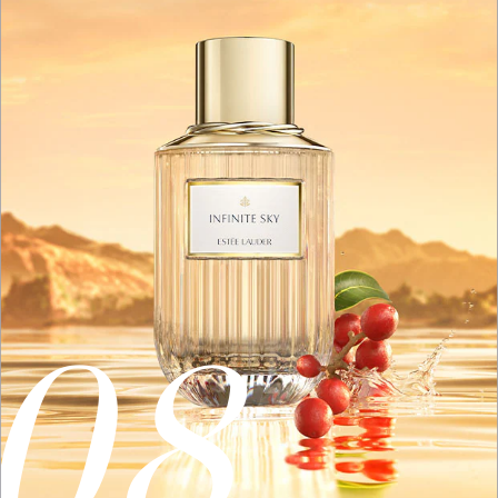
(Hukuki sebep: açık rıza)
xvii. Reklam süreçlerinin yürütülmesi kapsamında ürün
gönderimlerinin sağlanması (kimlik, iletişim, sosyal
medya hesap bilgisi) (Hukuki sebep: açık rıza)
xviii. Reklam süreçlerinin yürütülmesi kapsamında
sosyal medya platformu üzerinden yapılan yarışmaları
kazanan katılımcılara ürün gönderimi yapılabilmesi
(kimlik, iletişim, sosyal medya hesap bilgisi) (Hukuki
sebep: açık rıza)
xix. Müşteri ilişkileri yönetimi süreçlerinin yürütülmesi ve
bu kapsamda müşterilerin talep/şikayetlerinin takibinin
sağlanması (kimlik, iletişim, pazarlama, kozmetik ürün
08
kullanım bilgisi, işlem güvenliği, finans, mesleki
deneyim, müşteri işlem ve sosyal medya hesap bilgisi,
müşteri hobileri bilgisi) (Hukuki sebep: sözleşmenin
ifası, hukuk yükümlülüklerimizin yerine getirilmesi, bir
hakkın tesisi, kullanılması ve korunması, ilgili kişi
tarafından alenileştirilmiş olması)