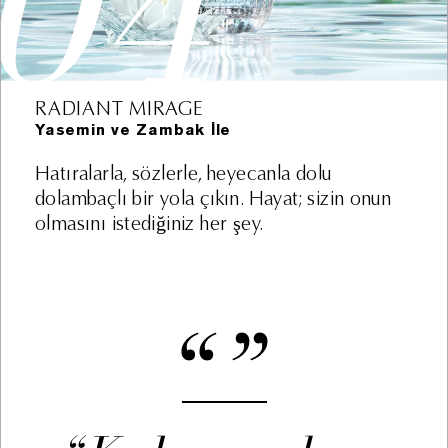
04
Kişisel Verileriniz aşağıdaki amaçlar dahilinde açık
rızanıza binaen veya KVKK kapsamında hukuken izin
verilen diğer hallerde Şirket tarafından işlenmektedir:
RADIANT MIRAGE
i. Faaliyetlerin mevzuata uygun yürütülmesi kapsamında
Yasemin ve Zambak İle
müşterilere satış işlemi sonrası fatura kesilmesi,
vergisel ve diğer kanuni yükümlülüklerin yerine
Hatıralarla, sözlerle, heyecanla dolu
getirilmesi (kimlik, iletişim, müşteri işlem, hukuki işlem
dolambaçlı bir yola çıkın. Hayat; sizin onun
bilgisi) (Hukuki sebep: kanunlarda açıkça öngörülmesi,
olmasını istediğiniz her şey.
sözleşmenin ifası, bir hakkın tesisi, kullanılması ve
korunması için veri işlemenin zorunlu olması)
ii. Perakende satış ve şüpheli işlem kontrolü
kapsamında finans ve muhasebe işlemlerinin
yürütülmesi (kimlik, iletişim, müşteri işlem, finans bilgisi)
(Hukuki sebep: meşru menfaat)
iii. Ürünlere bağlılık süreçlerinin yürütülmesi
kapsamında müşterilere sadakat programı
çerçevesinde çeşitli avantajlar ve sadakat kartı