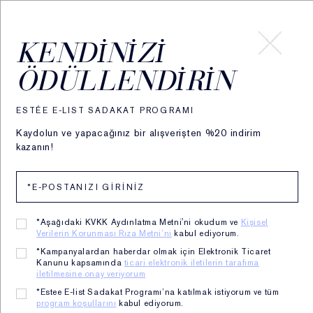
HESABIM
KENDINIZI
ÖDÜLLENDIRIN
Estée Trend Raporu
Estée Lauder'ın 75 Yılı
Quiz
ESTÉE E-LIST SADAKAT PROGRAMI
Kaydolun ve yapacağınız bir alışverişten %20 indirim
kazanın!
QUIZ
Bayan Estée Lauder; sabrıyla, cesaretiyle ve
*Aşağıdaki KVKK Aydınlatma Metni'ni okudum ve
Kişisel
bugün hala sevgiyle bahsettiğimiz efsanevi
Verilerin Korunması Rıza Metni’ni
kabul ediyorum.
anılarıyla biliniyor! Doğru cevapları bulabilir
*Kampanyalardan haberdar olmak için Elektronik Ticaret
Kanunu kapsamında
ticari elektronik iletilerin tarafıma
misin?
iletilmesine onay veriyorum
Şimdi Quiz'i tamamla!
*Estee E-list Sadakat Programı’na katılmak istiyorum ve tüm
program koşullarını
kabul ediyorum.