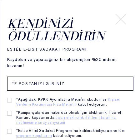
HESABIM
KENDINIZI
ÖDÜLLENDIRIN
ULTIMATE DIAMOND
ESTÉE E-LIST SADAKAT PROGRAMI
Kaydolun ve yapacağınız bir alışverişten %20 indirim
kazanın!
*Aşağıdaki KVKK Aydınlatma Metni'ni okudum ve
Kişisel
Verilerin Korunması Rıza Metni’ni
kabul ediyorum.
*Kampanyalardan haberdar olmak için Elektronik Ticaret
Kanunu kapsamında
ticari elektronik iletilerin tarafıma
iletilmesine onay veriyorum
*Estee E-list Sadakat Programı’na katılmak istiyorum ve tüm
program koşullarını
kabul ediyorum.