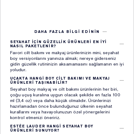
(CRM) ve diğer müşteri programları vasıtasıyla,
vii. Şirket sadakat programı kapsamında
gerçekleştirilen üyelik işlemleri vasıtasıyla,
viii. Mağazalar içerisinde yer alan kapalı devre kamera
sistemi vasıtasıyla,
DAHA FAZLA BİLGİ EDİNİN​
ix. Şirket’in müşterilerine ilişkin olarak hizmet aldığı ve
SEYAHAT IÇIN GÜZELLIK ÜRÜNLERI EN IYI
iş ilişkisi içerisinde anlaşmalı olduğu üçüncü kişiler
NASIL PAKETLENIR?​
Favori cilt bakımı ve makyaj ürünlerinizin mini, seyahat
vasıtasıyla.
boy versiyonlarını yanınıza almak; nereye giderseniz
gidin güzellik rutininizin aksamamasını sağlamanın en iyi
Kişisel Verilerin işlenmesine ilişkin KVKK’nın 5. ve 6.
yoludur.
maddesinde belirtilen hukuki sebepler aşağıdaki
UÇAKTA HANGI BOY CILT BAKIMI VE MAKYAJ
gibidir:
ÜRÜNLERI TAŞINABILIR?​
Seyahat boy makyaj ve cilt bakımı ürünlerinin her biri,
i. Açık rızanızın bulunması,
çoğu uçuş kuralına uygun olacak şekilde en fazla 100
ii. Kanunlarda açıkça öngörülmesi,
ml (3,4 oz) veya daha küçük olmalıdır. Ürünlerinizi
iii. Fiili imkânsızlık nedeniyle rızasını açıklayamayacak
hazırlamadan önce bulunduğunuz ülkenin seyahat
kurallarını veya havayolunuzun özel yönergelerini
durumda bulunan veya rızasına hukuki geçerlilik
kontrol etmenizi öneririz.
tanınmayan kişinin kendisinin ya da bir başkasının
hayatı veya beden bütünlüğünün korunması için zorunlu
ESTÉE LAUDER HANGI SEYAHAT BOY
ÜRÜNLERI SUNUYOR?