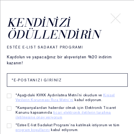
HESABIM
KENDINIZI
ÖDÜLLENDIRIN
ESTÉE E-LIST SADAKAT PROGRAMI
Kaydolun ve yapacağınız bir alışverişten %20 indirim
kazanın!
*Aşağıdaki KVKK Aydınlatma Metni'ni okudum ve
Kişisel
Küçük Mucizeler.
Verilerin Korunması Rıza Metni’ni
kabul ediyorum.
​ Büyük Faydalar.
*Kampanyalardan haberdar olmak için Elektronik Ticaret
Denemeniz için mükemmel boyutlarda.
Kanunu kapsamında
ticari elektronik iletilerin tarafıma
Çok satan bu vazgeçilmez ürünlerle küçük bir başlangıç yapın.
iletilmesine onay veriyorum
*Estee E-list Sadakat Programı’na katılmak istiyorum ve tüm
program koşullarını
kabul ediyorum.