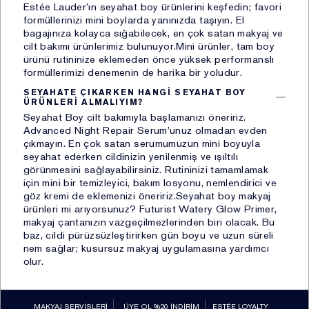
olması,
Estée Lauder’ın seyahat boy ürünlerini keşfedin; favori
iv. Bir sözleşmenin kurulması veya ifasıyla ilgili olarak
formüllerinizi mini boylarda yanınızda taşıyın. El
kişisel veri işlenmesi,
bagajınıza kolayca sığabilecek, en çok satan makyaj ve
cilt bakımı ürünlerimiz bulunuyor.Mini ürünler, tam boy
v. Hukuki yükümlülüklerimizin yerine getirebilmesi için
ürünü rutininize eklemeden önce yüksek performanslı
zorunlu olması,
formüllerimizi denemenin de harika bir yoludur.
vi. İlgili kişinin kendisi tarafından alenileştirilmiş olması,
SEYAHATE ÇIKARKEN HANGI SEYAHAT BOY
vii. Bir hakkın tesisi, kullanılması veya korunması için
ÜRÜNLERI ALMALIYIM?
veri işlemenin zorunlu olması, ve
Seyahat Boy cilt bakımıyla başlamanızı öneririz.
Advanced Night Repair Serum’unuz olmadan evden
viii. Sizlerin temel hak ve özgürlüklerine zarar vermemek
çıkmayın. En çok satan serumumuzun mini boyuyla
kaydıyla, meşru menfaatlerimiz için zorunlu olması.
seyahat ederken cildinizin yenilenmiş ve ışıltılı
görünmesini sağlayabilirsiniz. Rutininizi tamamlamak
3. Toplanan Kişisel Verileriniz
için mini bir temizleyici, bakım losyonu, nemlendirici ve
göz kremi de eklemenizi öneririz.Seyahat boy makyaj
ürünleri mi arıyorsunuz? Futurist Watery Glow Primer,
Sizlerden topladığımız Kişisel Veriler aşağıda Bölüm
makyaj çantanızın vazgeçilmezlerinden biri olacak. Bu
4'te belirttiğimiz işleme amaçlarıyla orantılı olarak
baz, cildi pürüzsüzleştirirken gün boyu ve uzun süreli
işlediğimiz verilerinizdir.
nem sağlar; kusursuz makyaj uygulamasına yardımcı
olur.
4. Kişisel Verilerin Hangi Amaçla
İşleneceği
MAKYAJ SERVİSLERİ
ÜYE OL %20 İNDİRİM
ESTÉE LOYALTY