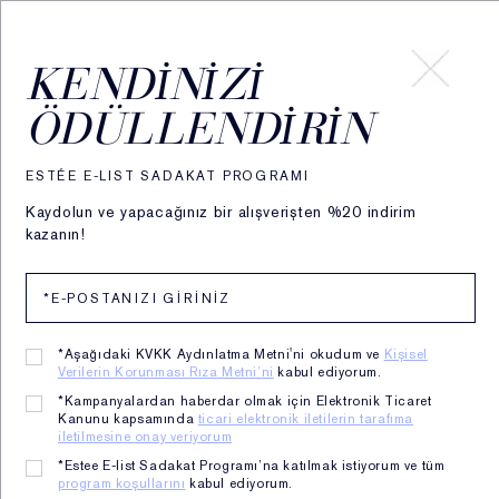
HESABIM
KENDINIZI
ÖDÜLLENDIRIN
KIRIŞIKLIK & YAŞLANMA
ESTÉE E-LIST SADAKAT PROGRAMI
Kaydolun ve yapacağınız bir alışverişten %20 indirim
KARŞITI
kazanın!
*Aşağıdaki KVKK Aydınlatma Metni'ni okudum ve
Kişisel
Verilerin Korunması Rıza Metni’ni
kabul ediyorum.
*Kampanyalardan haberdar olmak için Elektronik Ticaret
Kanunu kapsamında
ticari elektronik iletilerin tarafıma
iletilmesine onay veriyorum
*Estee E-list Sadakat Programı’na katılmak istiyorum ve tüm
program koşullarını
kabul ediyorum.