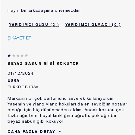
olması,
Yaş
25 - 34
iv. Bir sözleşmenin kurulması veya ifasıyla ilgili olarak
Hayır, bir arkadaşıma önermezdim
Cilt tipi
Diğer
kişisel veri işlenmesi,
v. Hukuki yükümlülüklerimizin yerine getirebilmesi için
Cilt Endişesi
Diğer
2
0
zorunlu olması,
Estée Lauder'ı kaç
2 - 5 yıl
yıldır kullanıyorsunuz?
vi. İlgili kişinin kendisi tarafından alenileştirilmiş olması,
ŞİKAYET ET
vii. Bir hakkın tesisi, kullanılması veya korunması için
Bu ürünün deneme
Hayir
boyunu denedim
veri işlemenin zorunlu olması, ve
viii. Sizlerin temel hak ve özgürlüklerine zarar vermemek
BEYAZ SABUN GIBI KOKUYOR
kaydıyla, meşru menfaatlerimiz için zorunlu olması.
01/12/2024
3. Toplanan Kişisel Verileriniz
ESRA
TÜRKIYE BURSA
Sizlerden topladığımız Kişisel Veriler aşağıda Bölüm
Markanın birçok parfümünü severek kullanıyorum.
4'te belirttiğimiz işleme amaçlarıyla orantılı olarak
Yasemin ve ylang ylang kokuları da en sevdiğim notalar
işlediğimiz verilerinizdir.
olduğu için hiç düşünmeden aldım. Ancak kokusu çok
fazla ağır beni hayal kırıklığına uğrattı. çok ağır bir
4. Kişisel Verilerin Hangi Amaçla
beyaz sabun gibi kokuyor
İşleneceği
DAHA FAZLA DETAY