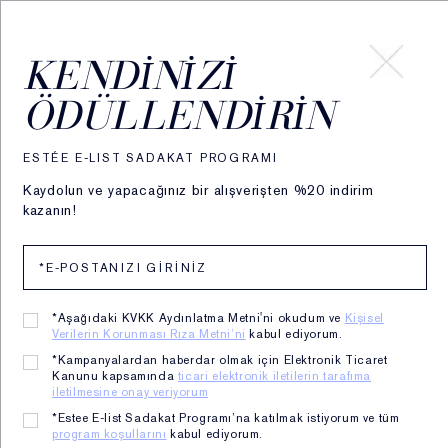
HESABIM
KENDINIZI
ÖDÜLLENDIRIN
ESTÉE E-LIST SADAKAT PROGRAMI
Kaydolun ve yapacağınız bir alışverişten %20 indirim
kazanın!
*Aşağıdaki KVKK Aydınlatma Metni'ni okudum ve
Kişisel
Verilerin Korunması Rıza Metni’ni
kabul ediyorum.
*Kampanyalardan haberdar olmak için Elektronik Ticaret
Kanunu kapsamında
ticari elektronik iletilerin tarafıma
iletilmesine onay veriyorum
Estée Lauder Kadın
*Estee E-list Sadakat Programı’na katılmak istiyorum ve tüm
program koşullarını
kabul ediyorum.