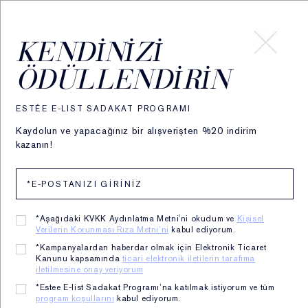
HESABIM
KENDINIZI
ÖDÜLLENDIRIN
ESTÉE E-LIST SADAKAT PROGRAMI
Kaydolun ve yapacağınız bir alışverişten %20 indirim
kazanın!
*Aşağıdaki KVKK Aydınlatma Metni'ni okudum ve
Kişisel
Verilerin Korunması Rıza Metni’ni
kabul ediyorum.
*Kampanyalardan haberdar olmak için Elektronik Ticaret
Kanunu kapsamında
ticari elektronik iletilerin tarafıma
iletilmesine onay veriyorum
4 Ürünlü Hediye Set -
*Estee E-list Sadakat Programı’na katılmak istiyorum ve tüm
program koşullarını
kabul ediyorum.